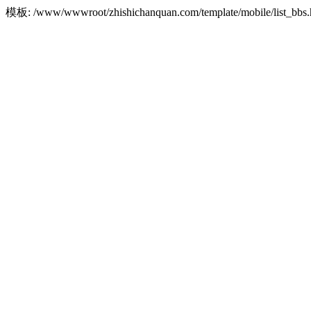
模板: /www/wwwroot/zhishichanquan.com/template/mobile/list_b