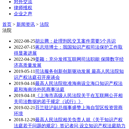
对外交流
律师维权
企业之声
首页
>
新闻资讯
>
法院
法院
2022-08-25
胡云腾：处理刑民交叉案件需要5个共识
2022-07-15
蒋志培博士：我国知识产权司法保护工作取
得显著进展
2022-04-29
姜颖：充分发挥互联网司法职能 保障数字经
济高质量发展
2019-05-11
司法服务创新创新驱动发展 最高人民法院知
识产权法庭召开座谈会
2019-04-16
最高人民法院批准海南设立海口知识产权法
庭和海南涉外民商事法庭
2019-04-18
《上海市高级人民法院关于在互联网公开相
关司法数据的若干规定（试行）》
2019-02-21
芬兰驻沪副总领事盛赞上海自贸区投资营商
环境
2018-12-29
最高人民法院相关负责人就《关于知识产权
法庭若干问题的规定》答记者问 设立知识产权法庭助力