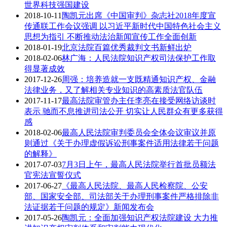
世界科技强国建设
2018-10-11
陶凯元出席《中国审判》杂志社2018年度宣
传通联工作会议强调 以习近平新时代中国特色社会主义
思想为指引 不断推动法治新闻宣传工作全面创新
2018-01-19
北京法院百篇优秀裁判文书新鲜出炉
2018-02-06
林广海：人民法院知识产权司法保护工作取
得显著成效
2017-12-26
周强：培养造就一支既精通知识产权、金融
法律业务，又了解相关专业知识的高素质法官队伍
2017-11-17
最高法院审管办主任李亮在接受网络访谈时
表示 驰而不息推进司法公开 切实让人民群众有更多获得
感
2018-02-06
最高人民法院审判委员会全体会议审议并原
则通过《关于办理虚假诉讼刑事案件适用法律若干问题
的解释》
2017-07-03
7月3日上午，最高人民法院举行首批员额法
官宪法宣誓仪式
2017-06-27
《最高人民法院、最高人民检察院、公安
部、国家安全部、司法部关于办理刑事案件严格排除非
法证据若干问题的规定》新闻发布会
2017-05-26
陶凯元：全面加强知识产权法院建设 大力推