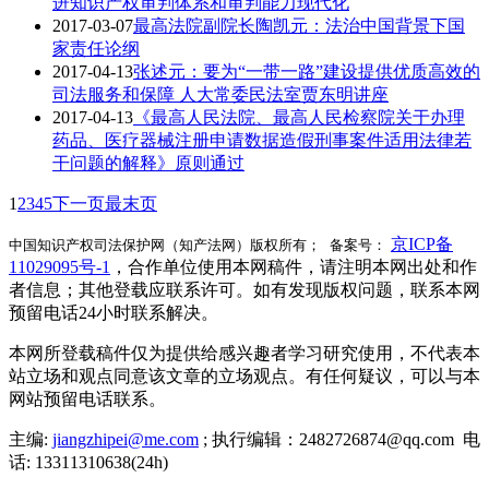
进知识产权审判体系和审判能力现代化
2017-03-07
最高法院副院长陶凯元：法治中国背景下国
家责任论纲
2017-04-13
张述元：要为“一带一路”建设提供优质高效的
司法服务和保障 人大常委民法室贾东明讲座
2017-04-13
《最高人民法院、最高人民检察院关于办理
药品、医疗器械注册申请数据造假刑事案件适用法律若
干问题的解释》原则通过
1
2
3
4
5
下一页
最末页
京ICP备
中国知识产权司法保护网（知产法网）版权所有； 备案号：
11029095号-1
，合作单位使用本网稿件，请注明本网出处和作
者信息；其他登载应联系许可。如有发现版权问题，联系本网
预留电话24小时联系解决。
本网所登载稿件仅为提供给感兴趣者学习研究使用，不代表本
站立场和观点同意该文章的立场观点。有任何疑议，可以与本
网站预留电话联系。
主编:
jiangzhipei@me.com
; 执行编辑：2482726874@qq.com 电
话: 13311310638(24h)