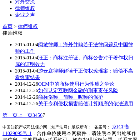
对外交流
律师维权
企业之声
首页
>
律师维权
律师维权
2015-01-04
闵敏律师：海外并购若干法律问题及中国律
师的工作
2015-01-04
汪正：商标注册证、商标公告对于著作权归
属的证明效力
2015-01-04
游云庭律师解读于正侵权琼瑶案：赔偿不高
看终审结果
2014-12-26
OEM中的商标使用行为性质之争论
2014-12-26
如何认定互联网金融的刑事责任风险
2014-12-26
商标俗称、简称、昵称的保护
2014-12-26
关于专利侵权损害赔偿计算顺序的依法适用
第一页
上一页
3
4
5
6
7
京ICP备
中国知识产权司法保护网（知产法网）版权所有； 备案号：
11029095号-1
，合作单位使用本网稿件，请注明本网出处和作
者信息；其他登载应联系许可。如有发现版权问题，联系本网