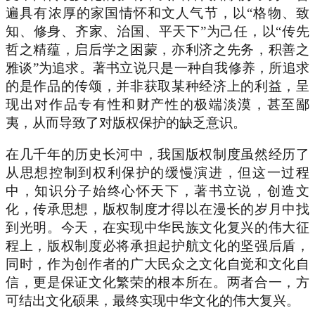
遍具有浓厚的家国情怀和文人气节，以“格物、致
知、修身、齐家、治国、平天下”为己任，以“传先
哲之精蕴，启后学之困蒙，亦利济之先务，积善之
雅谈”为追求。著书立说只是一种自我修养，所追求
的是作品的传颂，并非获取某种经济上的利益，呈
现出对作品专有性和财产性的极端淡漠，甚至鄙
夷，从而导致了对版权保护的缺乏意识。
在几千年的历史长河中，我国版权制度虽然经历了
从思想控制到权利保护的缓慢演进，但这一过程
中，知识分子始终心怀天下，著书立说，创造文
化，传承思想，版权制度才得以在漫长的岁月中找
到光明。今天，在实现中华民族文化复兴的伟大征
程上，版权制度必将承担起护航文化的坚强后盾，
同时，作为创作者的广大民众之文化自觉和文化自
信，更是保证文化繁荣的根本所在。两者合一，方
可结出文化硕果，最终实现中华文化的伟大复兴。