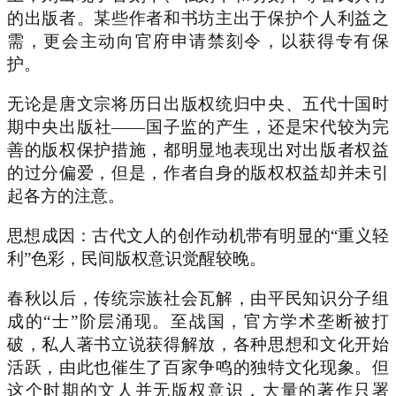
的出版者。某些作者和书坊主出于保护个人利益之
需，更会主动向官府申请禁刻令，以获得专有保
护。
无论是唐文宗将历日出版权统归中央、五代十国时
期中央出版社——国子监的产生，还是宋代较为完
善的版权保护措施，都明显地表现出对出版者权益
的过分偏爱，但是，作者自身的版权权益却并未引
起各方的注意。
思想成因：古代文人的创作动机带有明显的“重义轻
利”色彩，民间版权意识觉醒较晚。
春秋以后，传统宗族社会瓦解，由平民知识分子组
成的“士”阶层涌现。至战国，官方学术垄断被打
破，私人著书立说获得解放，各种思想和文化开始
活跃，由此也催生了百家争鸣的独特文化现象。但
这个时期的文人并无版权意识，大量的著作只署