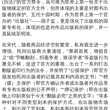
(历法)”的官方禁令，虽可推为世界上第一份关于出
版物规定的官方文件，但所体现的主要是对图书出
版者的保护。五代十国时期，作为世界上第一个官
办的 “出版社”——国子监，更是强化了出版权的国
家专有化，体现的也是对作品出版权的保护，并一
直延续至明清。
在宋代，随着商品经济空前繁荣，私有观念进一步
增强。民间出版商大量涌现，“窜易首尾，增损音
义”或“节略翻刻，织毫争差，致误学者”等盗版行为
屡见不鲜，促进了官方的重视，出台了一系列打击
翻版盗印行为的法令，并发明了“公据保护（即官方
颁发给民间出版者的记载其权利内容的文书）”“榜
（牒）文保护（即官方确认作者或出版者对作品享
有专有出版权的公开声明）”“牌记保护（即在出版
物上印刻类似于今天“翻版必究”之类的文字）”等多
种针对不同类型刻本的保护方式。在出版物市场
上，则出现了官刻本、私刻本和坊刻本等官民共存