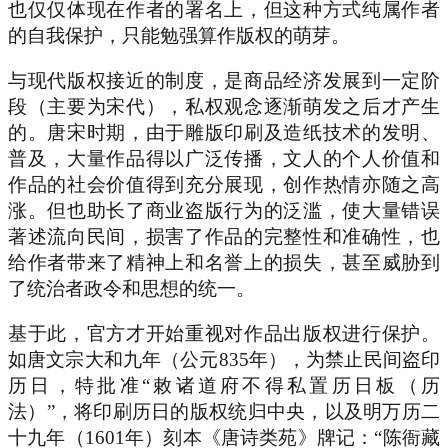
也仅仅体现在作者的署名上，但这种方式纯属作者
的自我保护，只能勉强算作版权的萌芽。
与现代版权接近的制度，是商品经济发展到一定阶
段（主要为宋代），私权观念逐渐萌发之后才产生
的。唐宋时期，由于雕版印刷及造纸技术的发明、
普及，大量作品得以广泛传播，文人的个人价值和
作品的社会价值得到充分展现，创作热情亦随之高
涨。但也助长了商业盗版行为的泛滥，使大量错误
著述流向民间，损害了作品的完整性和准确性，也
给作者带来了精神上和名誉上的损失，甚至威胁到
了统治者政令和思想的统一。
基于此，官方才开始重视对作品出版权进行保护。
如唐文宗大和九年（公元835年），为禁止民间盗印
历日，特批准“敕诸道府不得私置历日板（历
法）”，将印刷历日的版权统归中央，以及明万历二
十九年（1601年）刻本《唐诗类苑》牌记：“陈衙藏