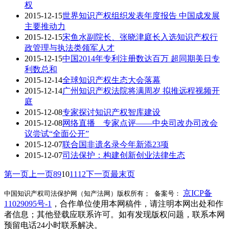
权
2015-12-15
世界知识产权组织发表年度报告 中国成发展
主要推动力
2015-12-15
宋鱼水副院长、张晓津庭长入选知识产权行
政管理与执法类领军人才
2015-12-15
中国2014年专利注册数达百万 超同期美日专
利数总和
2015-12-14
全球知识产权生态大会落幕
2015-12-14
广州知识产权法院将满周岁 拟推远程视频开
庭
2015-12-08
专家探讨知识产权智库建设
2015-12-08
网络直播 专家点评——中央司改办司改会
议尝试“全面公开”
2015-12-07
联合国非遗名录今年新添23项
2015-12-07
司法保护：构建创新创业法律生态
第一页
上一页
8
9
10
11
12
下一页
最末页
京ICP备
中国知识产权司法保护网（知产法网）版权所有； 备案号：
11029095号-1
，合作单位使用本网稿件，请注明本网出处和作
者信息；其他登载应联系许可。如有发现版权问题，联系本网
预留电话24小时联系解决。