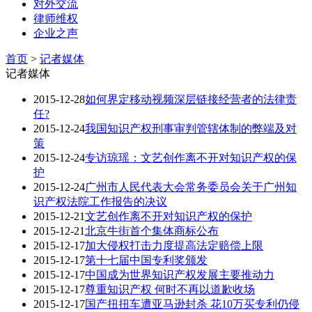
对外交流
律师维权
企业之声
首页
>
记者媒体
记者媒体
2015-12-28
如何界定移动视频深层链接经营者的法律责
任?
2015-12-24
我国知识产权刑事审判管辖体制的弊端及对
策
2015-12-24
专访琼瑶：文艺创作离不开对知识产权的保
护
2015-12-24
广州市人民代表大会常务委员会关于广州知
识产权法院工作报告的决议
2015-12-21
文艺创作离不开对知识产权的保护
2015-12-21
北京​牛街首个集体商标公布
2015-12-17
加大侵权打击力度提高法定赔偿上限
2015-12-17
第十七届中国专利奖颁发
2015-12-17
中国成为世界知识产权发展主要推动力
2015-12-17
尊重知识产权 何时不再以道歉收场
2015-12-17
国产扭扭车遭亚马逊封杀 花10万买专利仍侵