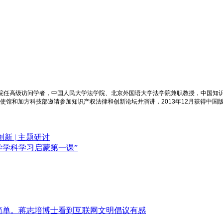
学院任高级访问学者，中国人民大学法学院、北京外国语大学法学院兼职教授，中国知
大使馆和加方科技部邀请参加知识产权法律和创新论坛并演讲，2013年12月获得中国
 | 主题研讨
法学学科学习启蒙第一课”
简单。蒋志培博士看到互联网文明倡议有感