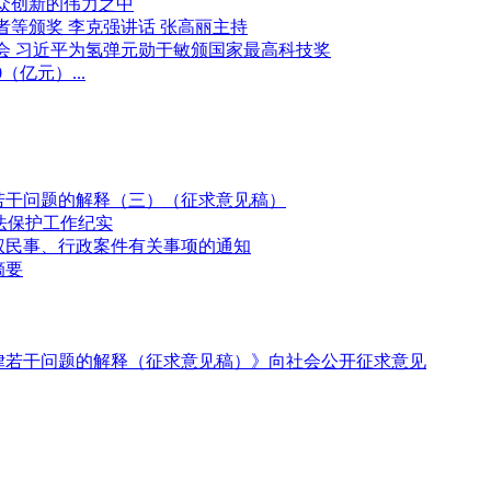
众创新的伟力之中
等颁奖 李克强讲话 张高丽主持
会 习近平为氢弹元勋于敏颁国家最高科技奖
亿元）...
若干问题的解释（三）（征求意见稿）
法保护工作纪实
权民事、行政案件有关事项的通知
摘要
律若干问题的解释（征求意见稿）》向社会公开征求意见