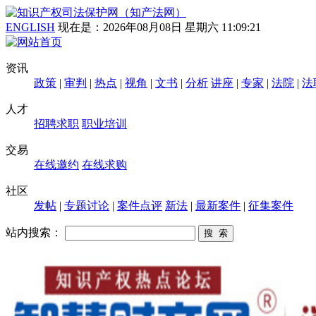
ENGLISH
现在是：
2026年08月08日 星期六 11:09:22
资讯
政策
|
审判
|
热点
|
视角
|
文书
|
分析
讲座
|
专家
|
法院
|
法
人才
招聘求职
职业培训
交易
在线邀约
在线求购
社区
发帖
|
专题讨论
|
案件点评
新法
|
最新案件
|
征集案件
站内搜索：