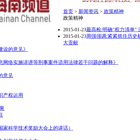
首页
>
新闻资讯
>
政策精神
政策精神
2015-01-23
最高检:明确"权力清单
2015-01-23
周强强调:紧紧抓住历史
大贡献
建设的意见》
息网络实施诽谤等刑事案件适用法律若干问题的解释》
的意见
识产权运用
果
注
国家科学技术奖励大会上的讲话）