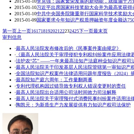
2015-01-10
李克强：国家繁荣发展的新动能，就蕴涵于万
2015-01-10
习近平出席国家科技奖励大会并为最高奖获得者
2015-01-10
中共中央国务院隆重举行国家科学技术奖励大
2015-01-09
国家要求今年知识产权质押融资年度金额达750（
第一页
上一页
16
17
18
19
20
21
22
23
24
25
下一页
最末页
审判信息
·
最高人民法院发布修改后的《民事案件案由规定》
·
《最高人民法院关于审理侵犯专利权纠纷案件应用法律
·
法护农“芯” ——一年来最高法知产法庭种业知识产权司
·
​最高人民法院关于印发基层人民法院管辖第一审知识产
·
全国法院知识产权案件法律适用问题年度报告（2024）
·
最高院知产庭六周年：工作量翻两番
·
专利代理机构因过错导致专利权人错误变更时的责任
·
最高人民法院出台适用公司法时间效力司法解释
·
最高人民法院关于审理预付式消费民事纠纷案件适用法
·
陶凯元：为新质生产力发展提供有力知识产权司法保护