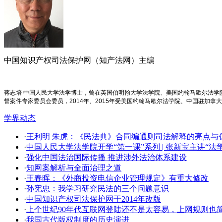
中国知识产权司法保护网（知产法网）主编
蒋志培 中国人民大学法学博士，曾在英国伯明翰大学法学院、美国约翰马歇尔法
督案件专家委员会委员，2014年、2015年受美国约翰马歇尔法学院、中国驻加拿
学界动态
·
王利明 朱虎：《民法典》合同编通则司法解释的亮点与创新
·
中国人民大学法学院开学​“第一课”系列 | 张新宝主讲“
·
强化中国法治国际传播 推进涉外法治体系建设
·
知网案解析与全面治理之道
·
王春晖：《外商投资电信企业管理规定》有重大修改
·
孙宪忠：我学习研究民法的三个问题意识
·
中国知识产权司法保护网于2014年改版
·
上个世纪90年代互联网登陆还不是太容易，上网规则也
·
我国古代版权制度的历史演进