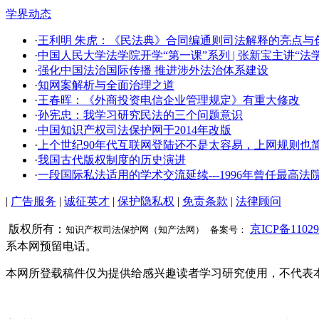
学界动态
·
王利明 朱虎：《民法典》合同编通则司法解释的亮点与创新
·
中国人民大学法学院开学​“第一课”系列 | 张新宝主讲“
·
强化中国法治国际传播 推进涉外法治体系建设
·
知网案解析与全面治理之道
·
王春晖：《外商投资电信企业管理规定》有重大修改
·
孙宪忠：我学习研究民法的三个问题意识
·
中国知识产权司法保护网于2014年改版
·
上个世纪90年代互联网登陆还不是太容易，上网规则也
·
我国古代版权制度的历史演进
·
一段国际私法适用的学术交流延续---1996年曾任最
|
广告服务
|
诚征英才
|
保护隐私权
|
免责条款
|
法律顾问
版权所有：
京ICP备11029
知识产权司法保护网（知产法网） 备案号：
系本网预留电话。
本网所登载稿件仅为提供给感兴趣读者学习研究使用，不代表