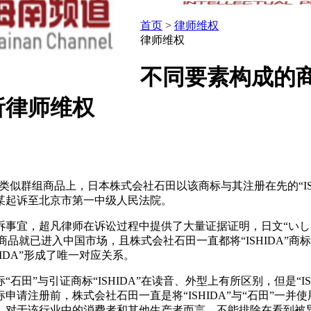
首页
>
律师维权
律师维权
不同要素构成的
析律师维权
13类似群组商品上，日本株式会社石田以该商标与其注册在先的“IS
某起诉至北京市第一中级人民法院。
宜，超凡律师在诉讼过程中提供了大量证据证明，日文“いしだ”
田”商品就已进入中国市场，且株式会社石田一直都将“ISHIDA”
HIDA”形成了唯一对应关系。
”与引证商标“ISHIDA”在读音、外型上有所区别，但是“IS
注册前，株式会社石田一直是将“ISHIDA”与“石田”一并使用
，对于该行业中的消费者和其他生产者而言，不能排除在看到被异