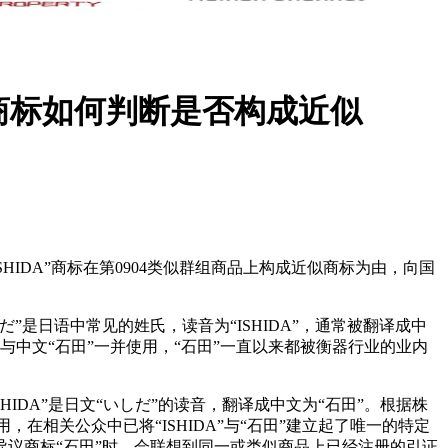
商标如何判断是否构成近似
HIDA”商标在第0904类似群组商品上构成近似商标为由，向国
是日语中常见的姓氏，读音为“ISHIDA”，通常被翻译成中
商标与中文“石田”一并使用，“石田”一直以来都被衡器行业的业内
HIDA”是日文“いしだ”的读音，翻译成中文为“石田”。根据株
，在相关公众中已将“ISHIDA”与“石田”建立起了唯一的特定
议商标“石田”时，会联想到同一或类似商品上已经注册的引证