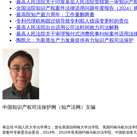
·
​最高人民法院关于印发基层人民法院管辖第一审知识产
·
全国法院知识产权案件法律适用问题年度报告（2024）
·
最高院知产庭六周年：工作量翻两番
·
专利代理机构因过错导致专利权人错误变更时的责任
·
最高人民法院出台适用公司法时间效力司法解释
·
最高人民法院关于审理预付式消费民事纠纷案件适用法
·
陶凯元：为新质生产力发展提供有力知识产权司法保护
中国知识产权司法保护网（知产法网）主编
蒋志培 中国人民大学法学博士，曾在英国伯明翰大学法学院、美国约翰马歇尔法
督案件专家委员会委员，2014年、2015年受美国约翰马歇尔法学院、中国驻加拿