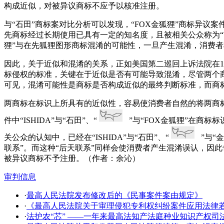
构成近似，对被异议商标不应予以核准注册。
与“石田”商标案对比分析可以发现，“FOX金狐狸”商标异
先商标经过长期使用已具有一定的知名度，且被相关公众称为“WO
狸”与在先狐狸图形商标混淆的可能性，一旦产生混淆，消费
因此，关于近似和混淆的关系，正如美国第二巡回上诉法院在197
标侵权的标准，关键在于近似是否有可能导致混淆，尽管两个
可见，混淆可能性是商标是否构成近似的最终判断标准，而商
两商标在标识上所具有的近似性，容易使消费者自然的将两商标
件中“ISHIDA”与“石田”、“
”与“FOX金狐狸”在商标
关公众的认知中，已经在“ISHIDA”与“石田”、“
”与“
联系”。而这种“后天联系”同样会使消费者产生混淆误认，因
被异议商标不予注册。（作者：余沁）
审判信息
·
最高人民法院发布修改后的《民事案件案由规定》
·
《最高人民法院关于审理侵犯专利权纠纷案件应用法律
·
法护农“芯” ——一年来最高法知产法庭种业知识产权司