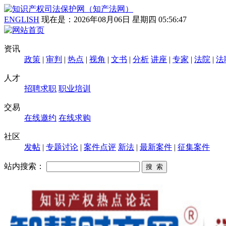
ENGLISH
现在是：
2026年08月06日 星期四 05:56:47
资讯
政策
|
审判
|
热点
|
视角
|
文书
|
分析
讲座
|
专家
|
法院
|
法
人才
招聘求职
职业培训
交易
在线邀约
在线求购
社区
发帖
|
专题讨论
|
案件点评
新法
|
最新案件
|
征集案件
站内搜索：