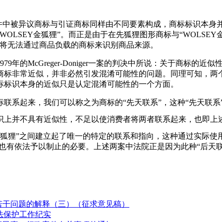
议案件中被异议商标与引证商标同样由不同要素构成，商标标识本
LSEY金狐狸”。而正是由于在先狐狸图形商标与“WOLSEY
者将无法通过商品负载的商标来识别商品来源。
9年的McGreger-Doniger一案的判决中所说：关于商标
商标非常近似，并非必然引发混淆可能性的问题。同理可知，两
标标识本身的近似只是认定混淆可能性的一个方面。
联系起来，我们可以称之为商标的“先天联系”，这种“先天联系
标识上并不具有近似性，不足以使消费者将两者联系起来，也即上
金狐狸”之间建立起了唯一的特定的联系和指向，这种通过实际使
此也有依法予以制止的必要。上述两案中法院正是因为此种“后天
若干问题的解释（三）（征求意见稿）
法保护工作纪实