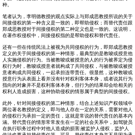
种。
笔者认为，李明德教授的观点实际上与郑成思教授所说的关于
间接侵权的第一种含义是一致的，即帮助侵权；而替代责任跟
郑成思教授对于间接侵权的第二种定义也是一致的。这说明，
在著作权侵权中，间接侵权指的是帮助侵权和替代责任。
还有一些在传统民法上被视为共同侵权的行为，即郑成思教授
定义的关于间接侵权的第一种情形，最典型的是教唆或授意他
人实施侵权的行为。当被教唆或被授意的人的行为被界定为侵
权行为时，教唆或授意者就构成了共同侵权，与被教唆或被授
意者构成共同侵权，一起承担连带责任。很显然，这种教唆或
授意行为从表面上看并没有针对权利客体本身，或者说其行为
指向的对象并不是权利客体本身，但行为的结果却会给相关的
权利人造成损害，这种协助侵权的情形属于典型的间接侵权。
此外，针对间接侵权的第二种情形，结合上述知识产权领域中
两位著名教授的定义，即与他人存在一定的关系，需要对他人
的侵权行为承担一定的责任，这就是常说的替代责任的基本内
涵。替代责任的情形常常发生在一定的社会关系中，如驾驶员
在执行职务过程中对他人造成的损害;被监护人侵权，监护人
依法也要承担替代责任等。可见，替代责任本身并不是因为承