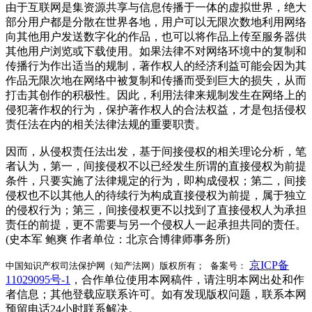
由于互联网是集资源共享与信息传播于一体的虚拟世界，绝大
部分用户都是分散在世界各地，用户可以无限次数地利用网络
向其他用户发送数字化的作品，也可以将作品上传至服务器供
其他用户浏览或下载使用。如果法律不对网络环境中的复制和
传播行为作出适当的规制，著作权人的经济利益可能会因为其
作品无限次地在网络中被复制和传播而受到巨大的损失，从而
打击其创作的积极性。因此，利用法律来规制发生在网络上的
侵犯著作权的行为，保护著作权人的合法权益，才是包括侵权
责任法在内的相关法律法规的重要职责。
因而，从侵权责任法出发，基于间接侵权的相关理论分析，笔
者认为，第一，间接侵权不以已经发生所谓的直接侵权为前提
条件，只要实施了法律规定的行为，即构成侵权；第二，间接
侵权也不以其他人的待续行为构成直接侵权为前提，属于独立
的侵权行为；第三，间接侵权更不以找到了直接侵权人为承担
责任的前提，更不需要与另一个侵权人一起承担共同的责任。
(史本军 鲍爽 作者单位：北京合博律师事务所)
京ICP备
中国知识产权司法保护网（知产法网）版权所有； 备案号：
11029095号-1
，合作单位使用本网稿件，请注明本网出处和作
者信息；其他登载应联系许可。如有发现版权问题，联系本网
预留电话24小时联系解决。