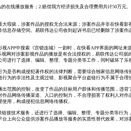
品的在线播放服务；2.赔偿我方经济损失及合理费用共计50万
重大瑕疵，涉案作品的授权无合法来源；涉案作品并非在快看影视
非信息存储空间。易联伟达公司收到起诉书后已经删除了涉案作
视APP中搜索《宫锁连城》一剧时，在快看APP界面的网址来
而乐视网对涉案影视作品的播放是有合法授权的，易联伟达公司据
公司进行了选择、编辑、整理、专题分类等工作，同时破坏了乐
行为是否构成侵犯著作权的法律判断，需要综合独家信息网络传
链行为的非法性及主观过错、影视聚合平台盗链行为不属于合理
播出范围的控制，改变了作品的目标用户群体和传播范围，违背
对作品网络传播渠道、入口的控制力，不合理损害了权利人对作品
理使用，构成侵犯信息网络传播权。
提供链接技术服务，还进行了选择、编辑、整理、专题分类等行为
平台上向公众提供涉案作品播放等服务的实质性替代效果，对涉