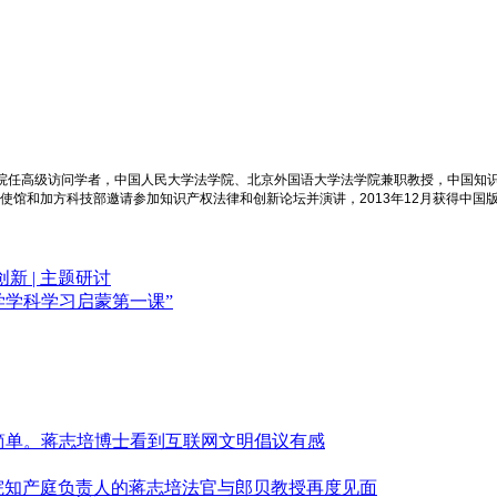
学院任高级访问学者，中国人民大学法学院、北京外国语大学法学院兼职教授，中国知
大使馆和加方科技部邀请参加知识产权法律和创新论坛并演讲，2013年12月获得中国
 | 主题研讨
法学学科学习启蒙第一课”
简单。蒋志培博士看到互联网文明倡议有感
高法院知产庭负责人的蒋志培法官与郎贝教授再度见面