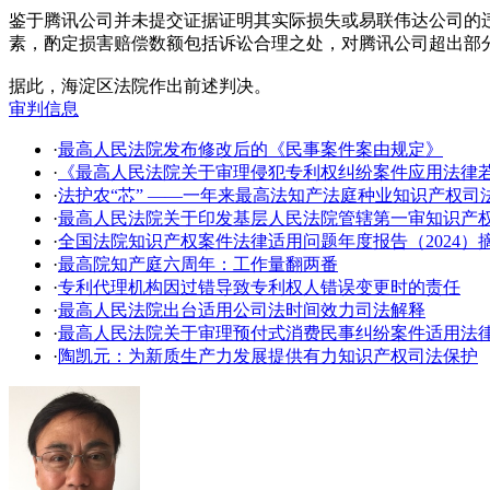
鉴于腾讯公司并未提交证据证明其实际损失或易联伟达公司的
素，酌定损害赔偿数额包括诉讼合理之处，对腾讯公司超出部
据此，海淀区法院作出前述判决。
审判信息
·
最高人民法院发布修改后的《民事案件案由规定》
·
《最高人民法院关于审理侵犯专利权纠纷案件应用法律
·
法护农“芯” ——一年来最高法知产法庭种业知识产权司
·
​最高人民法院关于印发基层人民法院管辖第一审知识产
·
全国法院知识产权案件法律适用问题年度报告（2024）
·
最高院知产庭六周年：工作量翻两番
·
专利代理机构因过错导致专利权人错误变更时的责任
·
最高人民法院出台适用公司法时间效力司法解释
·
最高人民法院关于审理预付式消费民事纠纷案件适用法
·
陶凯元：为新质生产力发展提供有力知识产权司法保护