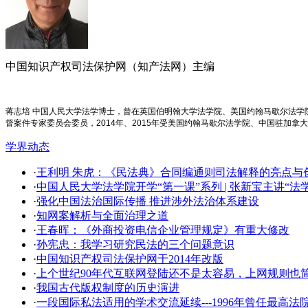
中国知识产权司法保护网（知产法网）主编
蒋志培 中国人民大学法学博士，曾在英国伯明翰大学法学院、美国约翰马歇尔法
督案件专家委员会委员，2014年、2015年受美国约翰马歇尔法学院、中国驻加拿
学界动态
·
王利明 朱虎：《民法典》合同编通则司法解释的亮点与创新
·
中国人民大学法学院开学​“第一课”系列 | 张新宝主讲“
·
强化中国法治国际传播 推进涉外法治体系建设
·
知网案解析与全面治理之道
·
王春晖：《外商投资电信企业管理规定》有重大修改
·
孙宪忠：我学习研究民法的三个问题意识
·
中国知识产权司法保护网于2014年改版
·
上个世纪90年代互联网登陆还不是太容易，上网规则也
·
我国古代版权制度的历史演进
·
一段国际私法适用的学术交流延续---1996年曾任最