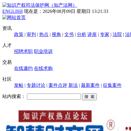
ENGLISH
现在是：
2026年08月09日 星期日 13:21:33
资讯
政策
|
审判
|
热点
|
视角
|
文书
|
分析
讲座
|
专家
|
法院
|
法
人才
招聘求职
职业培训
交易
在线邀约
在线求购
社区
发帖
|
专题讨论
|
案件点评
新法
|
最新案件
|
征集案件
站内搜索：