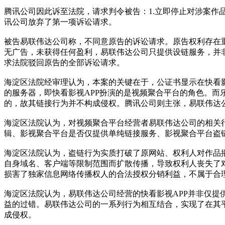
腾讯公司因此诉至法院，请求判令被告：1.立即停止对涉案作
讯公司放弃了第一项诉讼请求。
被告易联伟达公司称，不同意原告的诉讼请求。原告权利存在
无广告，未获得任何盈利，易联伟达公司只提供设链服务，并
求法院驳回原告的全部诉讼请求。
海淀区法院经审理认为，本案的关键在于，公证书显示在快看影
的服务器，即快看影视APP扮演的是视频聚合平台的角色。
的，故其链接行为并不构成侵权。腾讯公司则主张，易联伟达
海淀区法院认为，对视频聚合平台经营者易联伟达公司的相关
辑、影视聚合平台是否仅提供单纯链接服务、影视聚合平台盗
海淀区法院认为，盗链行为实质打破了原网站、权利人对作品
自身域名、客户端等限制范围而扩散传播，导致权利人丧失了
损害了独家信息网络传播权人的合法授权分销利益，不属于合
海淀区法院认为，易联伟达公司经营的快看影视APP并非仅
益的过错。易联伟达公司的一系列行为相互结合，实现了在其
成侵权。