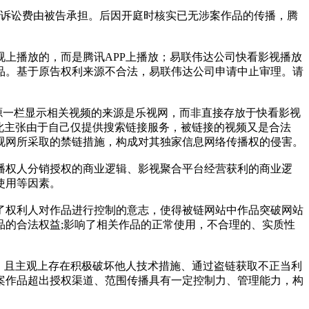
元。诉讼费由被告承担。后因开庭时核实已无涉案作品的传播，腾
上播放的，而是腾讯APP上播放；易联伟达公司快看影视播放
品。基于原告权利来源不合法，易联伟达公司申请中止审理。请
源一栏显示相关视频的来源是乐视网，而非直接存放于快看影视
此主张由于自己仅提供搜索链接服务，被链接的视频又是合法
视网所采取的禁链措施，构成对其独家信息网络传播权的侵害。
播权人分销授权的商业逻辑、影视聚合平台经营获利的商业逻
使用等因素。
了权利人对作品进行控制的意志，使得被链网站中作品突破网站
的合法权益;影响了相关作品的正常使用，不合理的、实质性
，且主观上存在积极破坏他人技术措施、通过盗链获取不正当利
案作品超出授权渠道、范围传播具有一定控制力、管理能力，构