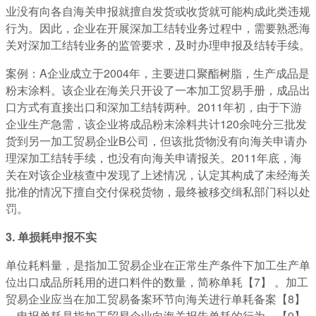
业没有向各自海关申报就擅自发货或收货就可能构成此类违规
行为。因此，企业在开展深加工结转业务过程中，需要熟悉海
关对深加工结转业务的监管要求，及时办理申报及结转手续。
案例：A企业成立于2004年，主要进口聚酯树脂，生产成品是
粉末涂料。该企业在海关只开设了一本加工贸易手册，成品出
口方式有直接出口和深加工结转两种。2011年初，由于下游
企业生产急需，该企业将成品粉末涂料共计120余吨分三批发
货到另一加工贸易企业B公司，但该批货物没有向海关申请办
理深加工结转手续，也没有向海关申请报关。2011年底，海
关在对该企业核查中发现了上述情况，认定其构成了未经海关
批准的情况下擅自交付保税货物，最终被移交缉私部门科以处
罚。
3. 单损耗申报不实
单位耗料量，是指加工贸易企业在正常生产条件下加工生产单
位出口成品所耗用的进口料件的数量，简称单耗【7】 。加工
贸易企业应当在加工贸易备案环节向海关进行单耗备案【8】
。申报单耗是指加工贸易企业向海关报告单耗的行为。【9】