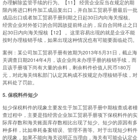
办理解除监管手续的行为。【11】 经营企业应当在规定的期
限内将进口料件加工成品复出口，并自加工贸易手册最后一批
成品出口或者加工贸易手册到期之日起30日内向海关报核。
经营企业对外签订的合同因故提前终止的，应自合同终止之日
起30日内向海关报核【12】 。这里容易出现的就是企业不能
按时办理核销手续，如果出现这种情况也有可能要面临处罚。
案例：某公司加工贸易手册有效期为2013年5月31日，截止海
关调查日期2014年4月，该企业尚未办理手册的核销手续，而
且该手册项下尚有大量的余料，剩余料件价值人民币180万
元，对此海关缉私部门认定其构成不按规定办理核销手续，对
其科处了罚款。
5. 保税料件短少
短少保税料件的现象主要发生于加工贸易手册中期核查或者稽
查过程中，主要是指经营企业加工贸易手册项下保税料件的实
际库存数和海关账面库存数相比出现了短少。短少的原因有多
种多样，比如单耗备案错误、管理不善等。对于出现短少料件
的现象，如果不能向海关说明正当理由，海关有可能会认定企