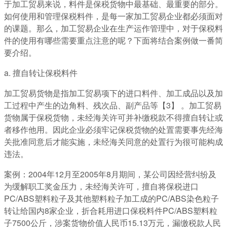
于加工贸易来说，料件是保税货物中最基础、最重要的部分。
如何使用和管理保税料件，是每一家加工贸易企业都必须面对
的课题。那么，加工贸易企业在生产运作管理中，对于保税料
件的使用有哪些需要重点注意的呢？下面将结合案例做一番简
要介绍。
a. 擅自转让保税料件
加工贸易货物是指加工贸易项下的进口料件、加工成品以及加
工过程中产生的边角料、残次品、副产品等【3】 。加工贸易
货物属于保税货物，未经海关许可并补缴税款不得擅自转让或
者移作他用。因此企业必须牢记保税货物的处置需要事先经海
关批准同意后才能实施，未经海关同意的处置行为很可能构成
违法。
案例：2004年12月至2005年8月期间，某公司因经营纠纷及
为缓解职工奖金压力，未经海关许可，擅自将保税进口
PC/ABS塑料粒子及其他塑料粒子加工成的PC/ABS染色粒子
转让给国内8家企业，折合耗用进口保税料件PC/ABS塑料粒
子7500公斤，涉案货物价值人民币15.13万元，漏缴税款人民