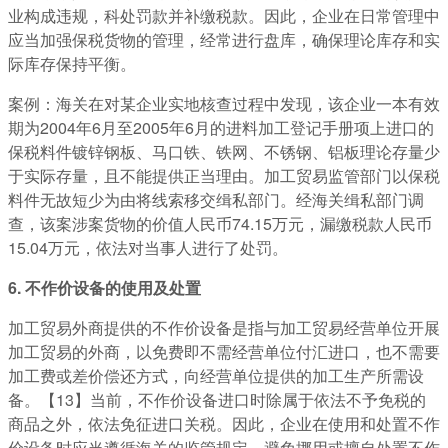
业构成违规，科处罚款并补缴税款。因此，企业在日常管理中
应当加强保税货物的管理，经常进行盘库，确保理论库存和实
际库存保持平衡。
案例：海关在对某企业实地核查过程中发现，该企业一本有效
期为2004年6月至2005年6月的进料加工登记手册项上进口的
保税料件镀锌钢板、马口铁、铁网、不锈钢、铝板理论存量少
于实际存量，且不能提供正当理由。加工贸易监管部门以保税
料件无故短少为由将线索移交缉私部门。经海关缉私部门调
查，该案涉案货物的价值人民币74.15万元，漏缴税款人民币
15.04万元，依法对当事人进行了处罚。
6. 不作价设备的使用及处置
加工贸易外商提供的不作价设备是指与加工贸易经营单位开展
加工贸易的外商，以免费即不需经营单位付汇进口，也不需要
加工费或差价偿还方式，向经营单位提供的加工生产所需设
备。【13】当前，不作价设备进口时除属于依法不予免税的
商品之外，依法免征进口关税。因此，企业在使用和处置不作
价设备时应当遵循海关的监管规定，避免挪用或擅自处置不作