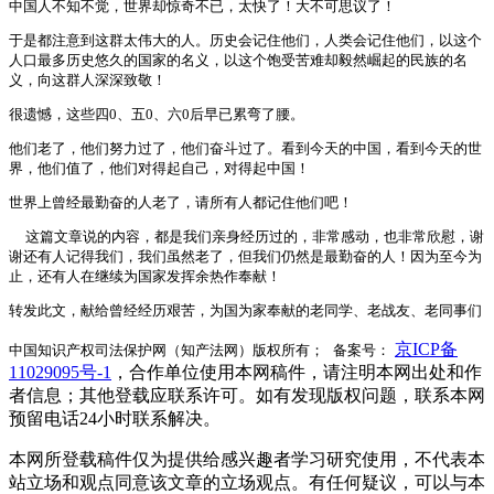
中国人不知不觉，世界却惊奇不已，太快了！大不可思议了！
于是都注意到这群太伟大的人。历史会记住他们，人类会记住他们，以这个
人口最多历史悠久的国家的名义，以这个饱受苦难却毅然崛起的民族的名
义，向这群人深深致敬！
很遗憾，这些四0、五0、六0后早已累弯了腰。
他们老了，他们努力过了，他们奋斗过了。看到今天的中国，看到今天的世
界，他们值了，他们对得起自己，对得起中国！
世界上曾经最勤奋的人老了，请所有人都记住他们吧！
这篇文章说的内容，都是我们亲身经历过的，非常感动，也非常欣慰，谢
谢还有人记得我们，我们虽然老了，但我们仍然是最勤奋的人！因为至今为
止，还有人在继续为国家发挥余热作奉献！
转发此文，献给曾经经历艰苦，为国为家奉献的老同学、老战友、老同事们
京ICP备
中国知识产权司法保护网（知产法网）版权所有； 备案号：
11029095号-1
，合作单位使用本网稿件，请注明本网出处和作
者信息；其他登载应联系许可。如有发现版权问题，联系本网
预留电话24小时联系解决。
本网所登载稿件仅为提供给感兴趣者学习研究使用，不代表本
站立场和观点同意该文章的立场观点。有任何疑议，可以与本