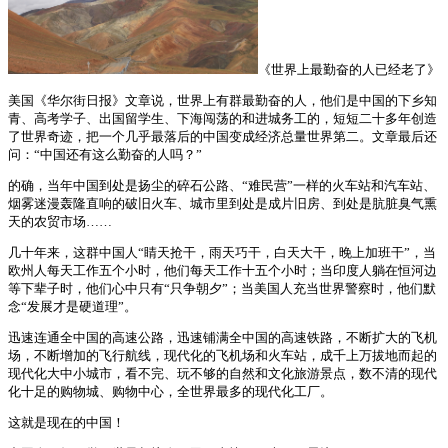
《世界上最勤奋的人已经老了》
美国《华尔街日报》文章说，世界上有群最勤奋的人，他们是中国的下乡知
青、高考学子、出国留学生、下海闯荡的和进城务工的，短短二十多年创造
了世界奇迹，把一个几乎最落后的中国变成经济总量世界第二。文章最后还
问：“中国还有这么勤奋的人吗？”
的确，当年中国到处是扬尘的碎石公路、“难民营”一样的火车站和汽车站、
烟雾迷漫轰隆直响的破旧火车、城市里到处是成片旧房、到处是肮脏臭气熏
天的农贸市场……
几十年来，这群中国人“睛天抢干，雨天巧干，白天大干，晚上加班干”，当
欧州人每天工作五个小时，他们每天工作十五个小时；当印度人躺在恒河边
等下辈子时，他们心中只有“只争朝夕”；当美国人充当世界警察时，他们默
念“发展才是硬道理”。
迅速连通全中国的高速公路，迅速铺满全中国的高速铁路，不断扩大的飞机
场，不断增加的飞行航线，现代化的飞机场和火车站，成千上万拔地而起的
现代化大中小城市，看不完、玩不够的自然和文化旅游景点，数不清的现代
化十足的购物城、购物中心，全世界最多的现代化工厂。
这就是现在的中国！