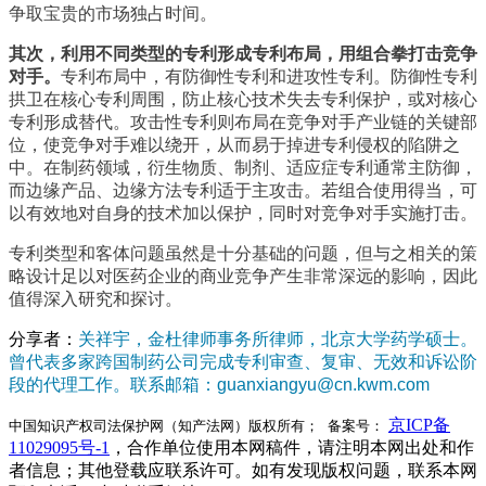
争取宝贵的市场独占时间。
其次，利用不同类型的专利形成专利布局，用组合拳打击竞争
对手。
专利布局中，有防御性专利和进攻性专利。防御性专利
拱卫在核心专利周围，防止核心技术失去专利保护，或对核心
专利形成替代。攻击性专利则布局在竞争对手产业链的关键部
位，使竞争对手难以绕开，从而易于掉进专利侵权的陷阱之
中。在制药领域，衍生物质、制剂、适应症专利通常主防御，
而边缘产品、边缘方法专利适于主攻击。若组合使用得当，可
以有效地对自身的技术加以保护，同时对竞争对手实施打击。
专利类型和客体问题虽然是十分基础的问题，但与之相关的策
略设计足以对医药企业的商业竞争产生非常深远的影响，因此
值得深入研究和探讨。
分享者：
关祥宇，金杜律师事务所律师，北京大学药学硕士。
曾代表多家跨国制药公司完成专利审查、复审、无效和诉讼阶
段的代理工作。联系邮箱：guanxiangyu@cn.kwm.com
京ICP备
中国知识产权司法保护网（知产法网）版权所有； 备案号：
11029095号-1
，合作单位使用本网稿件，请注明本网出处和作
者信息；其他登载应联系许可。如有发现版权问题，联系本网