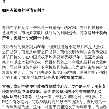
3
如何有策略的申请专利
？
专利在某种意义上来说是一种垄断性的权利。专利期限越长，
意味着独占市场并获取巨额利润的时间越长。特别是
对于制药
产业，更是一寸光阴一寸金。
发明专利的有效期为20年，但要注意这个期限并不是从授权
之日起算，而是从申请之日起算。药物发明专利的实质审查经
常旷日持久，在中国授权平均需要耗费4到7年，甚至有的会
拖十年以上才获得授权，而且药品的上市审批也要耗费大量时
间，导致原研药企获得专利授权且药品上市之后的市场独占期
常常所剩无几。
为了想办法延长专利保护期，尽可能拖延仿制
药的上市，“常见的套路”就是
从专利类型做文章
。
首先，拿活性物质申请先导物质专利A。过个两三年，用其某
种新的晶型申请专利B。后面陆续祭出的还将有制剂专利C、
适应症专利D等等。
这样一来，专利A到期之时，专利B、C、
D还在有效期内，可以继续对药品形成市场独占，直到最后一
个专利到期为止。这样，相当于变相延长了专利期限，为自己