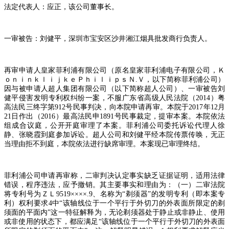
法定代表人：应正，该公司董事长。
一审被告：刘健平，深圳市宝安区沙井湘江烟具批发商行负责人。
再审申请人皇家菲利浦有限公司（原名皇家菲利浦电子有限公司，Ｋ
ｏｎｉｎｋｌｉｊｋｅＰｈｉｌｉｐｓＮ
.
Ｖ，以下简称菲利浦公司）
因与被申请人超人集团有限公司（以下简称超人公司）、一审被告刘
健平侵害发明专利权纠纷一案，不服广东省高级人民法院（
2014
）粤
高法民三终字第
912
号民事判决，向本院申请再审。本院于
2017
年
12
月
21
日作出（
2016
）最高法民申
1891
号民事裁定，提审本案。本院依法
组成合议庭，公开开庭审理了本案。菲利浦公司委托诉讼代理人徐
静、张晓霞到庭参加诉讼。超人公司和刘健平经本院传票传唤，无正
当理由拒不到庭，本院依法进行缺席审理。本案现已审理终结。
菲利浦公司申请再审称，二审判决认定事实缺乏证据证明，适用法律
错误，程序违法，应予撤销。其主要事实和理由为：（一）二审法院
将专利号为ＺＬ
9519××××.9
、名称为
“
剃须器
”
的发明专利（即本案专
利）权利要求
4
中
“
该轴线位于一个平行于外切刀的外表面所限定的剃
须面的平面内
”
这一特征解释为，无论剃须器处于静止或非静止、使用
或非使用的状态下，都应满足
“
该轴线位于一个平行于外切刀的外表面