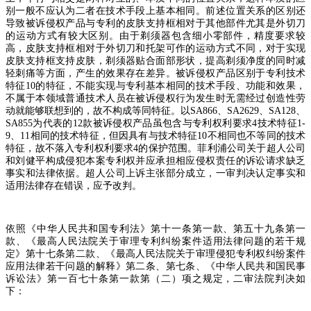
别一般不应认为二者在技术手段上基本相同。前述位置关系的区别还
导致被诉侵权产品与专利的皮肤支持框相对于其他部件尤其是外切刀
的运动方式有较大区别。由于剃须器包含细小零部件，精度要求较
高，皮肤支持框相对于外切刀和托架可作的运动方式不同，对于实现
皮肤支持框支持皮肤，剃须器贴合面部形状，提高剃须净度的同时减
轻刺痛等方面，产生的效果存在差异。被诉侵权产品区别于专利技术
特征
10
的特征，不能实现与专利基本相同的技术手段、功能和效果，
不属于本领域普通技术人员在被诉侵权行为发生时无需经过创造性劳
动就能够联想到的，故不构成等同特征。以
SA866
、
SA2629
、
SA128
、
SA855
为代表的
12
款被诉侵权产品虽包含与专利权利要求
4
技术特征
1-
9
、
11
相同的技术特征，但因具有与技术特征
10
不相同也不等同的技术
特征，故不落入专利权利要求
4
的保护范围。菲利浦公司关于超人公司
和刘健平构成侵犯本案专利权并应承担相应侵权责任的诉讼请求缺乏
事实和法律依据。超人公司上诉主张部分成立，一审判决认定事实和
适用法律存在错误，应予改判。
依照《中华人民共和国专利法》第十一条第一款、第五十九条第一
款、《最高人民法院关于审理专利纠纷案件适用法律问题的若干规
定》第十七条第二款、《最高人民法院关于审理侵犯专利权纠纷案件
应用法律若干问题的解释》第二条、第七条、《中华人民共和国民事
诉讼法》第一百七十条第一款第（二）项之规定，二审法院判决如
下：