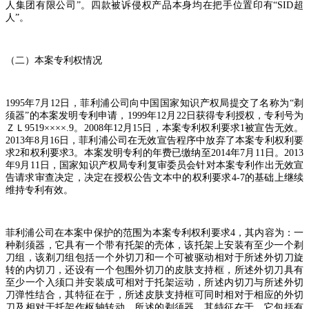
人集团有限公司
”
。四款被诉侵权产品本身均在把手位置印有
“SID
超
人
”
。
（二）本案专利权情况
1995
年
7
月
12
日，菲利浦公司向中国国家知识产权局提交了名称为
“
剃
须器
”
的本案发明专利申请，
1999
年
12
月
22
日获得专利授权，专利号为
ＺＬ
9519××××.9
。
2008
年
12
月
15
日，本案专利权利要求
1
被宣告无效。
2013
年
8
月
16
日，菲利浦公司在无效宣告程序中放弃了本案专利权利要
求
2
和权利要求
3
。本案发明专利的年费已缴纳至
2014
年
7
月
11
日。
2013
年
9
月
11
日，国家知识产权局专利复审委员会针对本案专利作出无效宣
告请求审查决定，决定在授权公告文本中的权利要求
4-7
的基础上继续
维持专利有效。
菲利浦公司在本案中保护的范围为本案专利权利要求
4
，其内容为：一
种剃须器，它具有一个带有托架的壳体，该托架上安装有至少一个剃
刀组，该剃刀组包括一个外切刀和一个可被驱动相对于所述外切刀旋
转的内切刀，还设有一个包围外切刀的皮肤支持框，所述外切刀具有
至少一个入须口并安装成可相对于托架运动，所述内切刀与所述外切
刀弹性结合，其特征在于，所述皮肤支持框可同时相对于相应的外切
刀及相对于托架作枢轴转动。所述的剃须器，其特征在于，它包括有