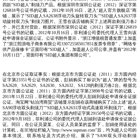
四款
“SID
超人
”
剃须刀产品。根据深圳市深圳公证处（
2012
）深证字第
126818
号公证书的记载，
2012
年
10
月
16
日，进入
“
超人官方旗舰店
”
商
铺，展示了
“SID
超人
SA2638
浮动刀头旋转双刀头
”“SID
超人
SA2637
浮
动旋转双刀头
”
剃须刀图片。王雪在该店铺购买了上述两款剃须刀各
2
个，并已支付货款。根据深圳市深圳公证处（
2012
）深证字第
126819
号公证书的记载，
2012
年
10
月
16
日，菲利浦公司委托代理人王雪向该
处申请保全证据公证。公证书附件显示，
“
浙江增值税普通发票
”
上加盖
了
“
浙江熙浪电子商务有限公司
330725585017851
发票专用章
”
，
“
网络专
供产品保修卡
”
正面印有
“SID
超人
”
，加盖超人公司公章
,
并盖有
“2012
年
10
月
11
日
”
，背面印有
“SID
超人集团有限公司
”
。
在北京市公证取证事实：根据北京市方圆公证处（
2011
）京方圆内经
证字第
23351
号公证书的记载，彭娟购买了标识为
“
超人
”
牌的型号为
SA2628
、
SA2629
、
SA2630
、
SA2632
、
SA128
的剃须刀各
2
台。根据北
京市方圆公证处（
2011
）京方圆内经证字第
23898
号公证书的记载，
2011
年
11
月
22
日，菲利浦公司的委托代理人彭娟到该处申请保全证据
公证。淘宝网
“
钻泊湾商贸
”
店铺显示彭娟在该商铺购买了
2
台上述
“
超人
SA90
浮动双头剃须刀
”“SID
超人
SA2631
浮动式高速双环剃须刀
”
。根据
北京市方圆公证处（
2012
）京方圆内经证字第
29150
号公证书的记载，
2012
年
9
月
18
日，菲利浦公司的委托代理人彭娟到该处申请保全证据公
证。同日，在公证员梁某、公证人员裴某的监督下，彭娟使用该处的
计算机，在
IE
地址栏输入
“http://www.supman.com”
后，均为超人公司的
基本情况、联系地址及方式的介绍。展示了
“SA90
双头浮动剃须