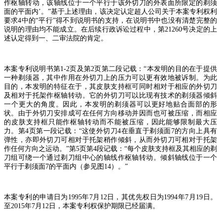
作枢轴转动，该轴线位于一个平行于该外切刀的外表面所限定的剃须
面的平面内
’
。
”
基于上述理由，该决定认定超人公司关于本案专利权利
要求
4
中的
“
平行
”
得不到说明书的支持，在说明书中也没有清楚完整的
说明的理由均不能成立。在后续行政诉讼过程中，第
21260
号决定的上
述认定得到一、二审法院的肯定。
本案专利说明书第
1-2
页及第
2
页第二段记载：
“
本发明的目的在于提供
一种剃须器，其中作用在外切刀上的压力可以更有效地被诉制。为此
目的，本发明的特征在于，其皮肤支持框可同时相对于相应的外切刀
及相对于托架作枢轴转动。它的外切刀可以比现有技术的剃须器倾斜
一个更大的角度。因此，本发明的剃须器可以更好地贴合面部的形
状。由于外切刀安排成可在任何方向移动并因而也可被压缩，而相应
的皮肤支持框只能作枢轴转动而不能被压缩，因此能够限制最大压
力。第
4
页第一段记载：
“
这使外切刀
4
在垂直于剃须面
7
的方向上具有
弹性，亦即外切刀可相对于托架稍作倾斜，从而外切刀可相对于托架
作任何方向之运动。
”
第
5
页第
4
段记载：
“
每个皮肤支持框及其相应的剃
刀组可绕一个通过剃刀组中心的轴线作枢轴转动。倾斜轴线位于一个
平行于剃须面
7
的平面内（参见图
14
）。
”
本案专利的申请日为
1995
年
7
月
12
日，其优先权日为
1994
年
7
月
19
日。
至
2015
年
7
月
12
日，本案专利权保护期限已经届满。