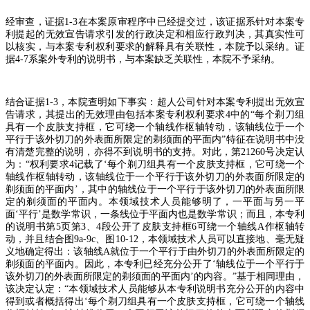
经审查，证据
1-3
在本案原审程序中已经提交过，该证据系针对本案专
利提起的无效宣告请求引发的行政决定和相应行政判决，其真实性可
以核实，与本案专利权利要求的解释具有关联性，本院予以采纳。证
据
4-7
系案外专利的说明书，与本案缺乏关联性，本院不予采纳。
结合证据
1-3
，本院查明如下事实：超人公司针对本案专利提出无效宣
告请求，其提出的无效理由包括本案专利权利要求
4
中的
“
每个剃刀组
具有一个皮肤支持框，它可绕一个轴线作枢轴转动，该轴线位于一个
平行于该外切刀的外表面所限定的剃须面的平面内
”
特征在说明书中没
有清楚完整的说明，亦得不到说明书的支持。对此，第
21260
号决定认
为：
“
权利要求
4
记载了
‘
每个剃刀组具有一个皮肤支持框，它可绕一个
轴线作枢轴转动，该轴线位于一个平行于该外切刀的外表面所限定的
剃须面的平面内
’
，其中的轴线位于一个平行于该外切刀的外表面所限
定的剃须面的平面内。本领域技术人员能够明了，一平面与另一平
面
‘
平行
’
是数学常识，一条线位于平面内也是数学常识；而且，本专利
的说明书第
5
页第
3
、
4
段公开了皮肤支持框
6
可绕一个轴线
A
作枢轴转
动，并且结合图
9a-9c
、图
10-12
，本领域技术人员可以直接地、毫无疑
义地确定得出：该轴线
A
就位于一个平行于由外切刀的外表面所限定的
剃须面的平面内。因此，本专利已经充分公开了
‘
轴线位于一个平行于
该外切刀的外表面所限定的剃须面的平面内
’
的内容。
”
基于相同理由，
该决定认定：
“
本领域技术人员能够从本专利说明书充分公开的内容中
得到或者概括得出
‘
每个剃刀组具有一个皮肤支持框，它可绕一个轴线