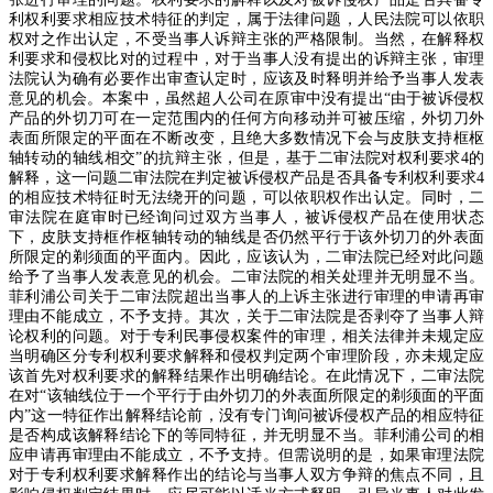
利权利要求相应技术特征的判定，属于法律问题，人民法院可以依职
权对之作出认定，不受当事人诉辩主张的严格限制。当然，在解释权
利要求和侵权比对的过程中，对于当事人没有提出的诉辩主张，审理
法院认为确有必要作出审查认定时，应该及时释明并给予当事人发表
意见的机会。本案中，虽然超人公司在原审中没有提出
“
由于被诉侵权
产品的外切刀可在一定范围内的任何方向移动并可被压缩，外切刀外
表面所限定的平面在不断改变，且绝大多数情况下会与皮肤支持框枢
轴转动的轴线相交
”
的抗辩主张，但是，基于二审法院对权利要求
4
的
解释，这一问题二审法院在判定被诉侵权产品是否具备专利权利要求
4
的相应技术特征时无法绕开的问题，可以依职权作出认定。同时，二
审法院在庭审时已经询问过双方当事人，被诉侵权产品在使用状态
下，皮肤支持框作枢轴转动的轴线是否仍然平行于该外切刀的外表面
所限定的剃须面的平面内。因此，应该认为，二审法院已经对此问题
给予了当事人发表意见的机会。二审法院的相关处理并无明显不当。
菲利浦公司关于二审法院超出当事人的上诉主张进行审理的申请再审
理由不能成立，不予支持。其次，关于二审法院是否剥夺了当事人辩
论权利的问题。对于专利民事侵权案件的审理，相关法律并未规定应
当明确区分专利权利要求解释和侵权判定两个审理阶段，亦未规定应
该首先对权利要求的解释结果作出明确结论。在此情况下，二审法院
在对
“
该轴线位于一个平行于由外切刀的外表面所限定的剃须面的平面
内
”
这一特征作出解释结论前，没有专门询问被诉侵权产品的相应特征
是否构成该解释结论下的等同特征，并无明显不当。菲利浦公司的相
应申请再审理由不能成立，不予支持。但需说明的是，如果审理法院
对于专利权利要求解释作出的结论与当事人双方争辩的焦点不同，且