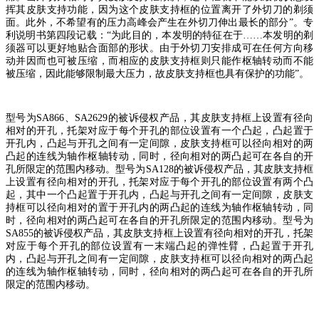
挥其皮肤支持功能，因为这个皮肤支持框的位置离开了外切刀的剃须
面。此外，不希望有的压力高峰会产生在外切刀伸出最长的部分
”
。专
利说明书第四段记载：
“
为此目的，本发明的特征在于
……
本发明的剃
须器可以更好地贴合面部的形状。由于外切刀安排成可在任何方向移
动并因而也可被压缩，而相应的皮肤支持框则只能作枢轴转动而不能
被压缩，因此能够限制最大压力，故皮肤支持框也具有保护的功能
”
。
型号为
SA866
、
SA2629
的被诉侵权产品，其皮肤支持框上设置有径向
相对的开孔，托架对应于每个开孔的部位设置有一个凸起，凸起置于
开孔内，凸起与开孔之间有一定间隙，皮肤支持框可以径向相对的两
凸起的连线为轴作枢轴转动，同时，径向相对的两凸起可在各自的开
孔所限定的范围内移动。型号为
SA128
的被诉侵权产品，其皮肤支持框
上设置有径向相对的开孔，托架对应于每个开孔的部位设置有两个凸
起，其中一个凸起置于开孔内，凸起与开孔之间有一定间隙，皮肤支
持框可以径向相对的置于开孔内的两凸起的连线为轴作枢轴转动，同
时，径向相对的两凸起可在各自的开孔所限定的范围内移动。型号为
SA855
的被诉侵权产品，其皮肤支持框上设置有径向相对的开孔，托架
对应于每个开孔的部位设置有一末端凸起的弹性臂，凸起置于开孔
内，凸起与开孔之间有一定间隙，皮肤支持框可以径向相对的两凸起
的连线为轴作枢轴转动，同时，径向相对的两凸起可在各自的开孔所
限定的范围内移动。