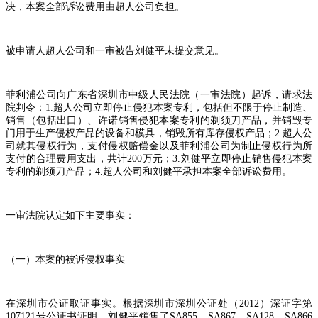
决，本案全部诉讼费用由超人公司负担。
被申请人超人公司和一审被告刘健平未提交意见。
菲利浦公司向广东省深圳市中级人民法院（一审法院）起诉，请求法
院判令：
1.
超人公司立即停止侵犯本案专利，包括但不限于停止制造、
销售（包括出口）、许诺销售侵犯本案专利的剃须刀产品，并销毁专
门用于生产侵权产品的设备和模具，销毁所有库存侵权产品；
2.
超人公
司就其侵权行为，支付侵权赔偿金以及菲利浦公司为制止侵权行为所
支付的合理费用支出，共计
200
万元；
3.
刘健平立即停止销售侵犯本案
专利的剃须刀产品；
4.
超人公司和刘健平承担本案全部诉讼费用。
一审法院认定如下主要事实：
（一）本案的被诉侵权事实
在深圳市公证取证事实。根据深圳市深圳公证处（
2012
）深证字第
107121
号公证书证明，刘健平销售了
SA855
、
SA867
、
SA128
、
SA866