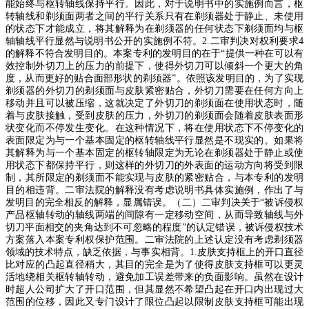
能始终与枢转轴线保持平行。因此，对于说明书中的实施例而言，枢
转轴线和剃须面两者之间的平行关系只有在剃须器处于静止、未使用
的状态下才能成立，将其解释为在剃须器的任何状态下剃须面均与枢
轴轴线平行显然与说明书公开的实施例不符。
2.
二审判决对权利要求
4
的解释不符合发明目的。本案专利的发明目的在于
“
提供一种在可以有
效控制外切刀上的压力的前提下，使得外切刀可以倾斜一个更大的角
度，从而更好的贴合面部形状的剃须器
”
。依照该发明目的，为了实现
剃须器的外切刀的剃须面与皮肤紧密贴合，外切刀需要在任何方向上
移动并且可以被压缩，这就决定了外切刀的剃须面在使用状态时，随
着与皮肤接触，受到皮肤的压力，外切刀的剃须面会随着皮肤表面形
状变化而不停发生变化。在这种情况下，将在使用状态下不停变化的
表面限定为与一个基本固定的枢转轴线平行显然是不现实的。如果将
其解释为与一个基本固定的枢转轴限定为无论在剃须器处于静止或使
用状态下都保持平行，则这样的外切刀的外表面的运动方向将受到限
制，其所限定的剃须面不能实现与皮肤的紧密贴合，与本专利的发明
目的相违背。二审法院的解释没有考虑说明书具体实施例，作出了与
发明目的完全相反的解释，显属错误。（二）二审判决关于
“
被诉侵权
产品枢轴转动的轴线两端的间隙有一定移动空间，从而导致轴线与外
切刀平面相交的夹角达到不可忽略的程度
”
的认定错误，被诉侵权技术
方案落入本案专利权保护范围。二审法院的上述认定没有考虑剃须器
领域的技术特点，缺乏依据，与事实相背。
1.
皮肤支持框上的开口直径
比对应的凸起直径稍大，其目的完全是为了使得皮肤支持框可以更灵
活地绕相关枢转轴转动，避免加工误差带来的负面影响。虽然在设计
时超人公司扩大了开口范围，但其显然不希望凸起在开口内出现过大
范围的位移，因此又专门设计了限位凸起以限制皮肤支持框可能出现