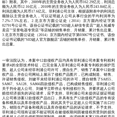
标》附表。其中，
2009
年的主营业务收入为人民币
162.29
亿元，利润总
额为人民币
12.16
亿元，
2010
年的主营业务收入为人民币
243.84
亿元，
利润总额为人民币
17.6
亿元。菲利浦公司主张，根据该附表中的利润总
额除以主营业务收入，可以证明超人公司从事行业的平均利润率为
7.2%-7.5%
左右。
2.
北京市方圆公证处（
2014
）京方圆内经证字第
02791
号公证书。该份公证书记载的
“SID
超人矽佳专卖店
”“
超人拓威专
卖店
”“
呈誉电器专营店
”
等店铺的销售单价、月销量、累计售出总量。
3.
北京市方圆公证处（
2014
）京方圆内经证字第
03067
号公证书。该份
公证书记载的
“SID
超人官方旗舰店
”
店铺的销售单价、月销量、累计售
出总量。
一审法院认为，本案中
12
款侵权产品均具有菲利浦公司本案专利权利
要求
4
的全部技术特征，已完全落入菲利浦公司本案专利权的保护范
围。超人公司未经菲利浦公司许可，擅自生产、销售了本案中
12
款侵
权产品，并在公司网站上展示了侵权产品图片，已构成制造、销售、
许诺销售侵权。刘健平未经菲利浦公司的许可，擅自销售了
SA855
、
SA867
、
SA128
、
SA866
四款侵权产品，已构成销售侵权。菲利浦公司
关于判令超人公司、刘健平立即停止专利侵权行为、并要求超人公司
赔偿经济损失的诉讼请求，应予支持。菲利浦公司未提供证据证明超
人公司将涉案
12
款侵权产品出口，并具有生产
12
款侵权产品的专有设
备和模具以及库存侵权产品，因此其关于认定超人公司实施了出口行
为，销毁生产设备和模具以及库存侵权产品的诉讼请求，不予支持。
菲利浦公司现有证据不能证明其在被侵权期间因被侵权所受到的损失
或者超人公司在侵权期间因制造、销售、许诺销售本案
12
款侵权产品