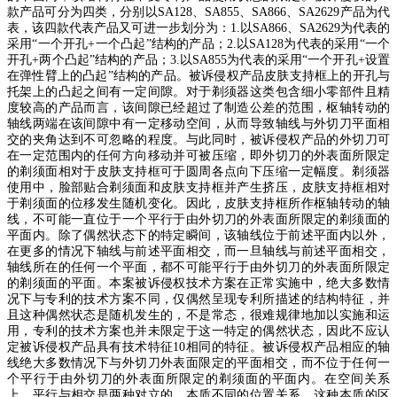
款产品可分为四类，分别以
SA128
、
SA855
、
SA866
、
SA2629
产品为代
表，该四款代表产品又可进一步划分为：
1.
以
SA866
、
SA2629
为代表的
采用
“
一个开孔
+
一个凸起
”
结构的产品；
2.
以
SA128
为代表的采用
“
一个
开孔
+
两个凸起
”
结构的产品；
3.
以
SA855
为代表的采用
“
一个开孔
+
设置
在弹性臂上的凸起
”
结构的产品。被诉侵权产品皮肤支持框上的开孔与
托架上的凸起之间有一定间隙。对于剃须器这类包含细小零部件且精
度较高的产品而言，该间隙已经超过了制造公差的范围，枢轴转动的
轴线两端在该间隙中有一定移动空间，从而导致轴线与外切刀平面相
交的夹角达到不可忽略的程度。与此同时，被诉侵权产品的外切刀可
在一定范围内的任何方向移动并可被压缩，即外切刀的外表面所限定
的剃须面相对于皮肤支持框可于圆周各点向下压缩一定幅度。剃须器
使用中，脸部贴合剃须面和皮肤支持框并产生挤压，皮肤支持框相对
于剃须面的位移发生随机变化。因此，皮肤支持框所作枢轴转动的轴
线，不可能一直位于一个平行于由外切刀的外表面所限定的剃须面的
平面内。除了偶然状态下的特定瞬间，该轴线位于前述平面内以外，
在更多的情况下轴线与前述平面相交，而一旦轴线与前述平面相交，
轴线所在的任何一个平面，都不可能平行于由外切刀的外表面所限定
的剃须面的平面。本案被诉侵权技术方案在正常实施中，绝大多数情
况下与专利的技术方案不同，仅偶然呈现专利所描述的结构特征，并
且这种偶然状态是随机发生的，不是常态，很难规律地加以实施和运
用，专利的技术方案也并未限定于这一特定的偶然状态，因此不应认
定被诉侵权产品具有技术特征
10
相同的特征。被诉侵权产品相应的轴
线绝大多数情况下与外切刀外表面限定的平面相交，而不位于任何一
个平行于由外切刀的外表面所限定的剃须面的平面内。在空间关系
上，平行与相交是两种对立的、本质不同的位置关系，这种本质的区