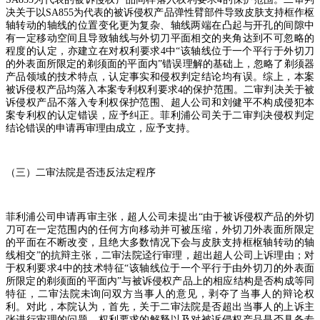
决关于以
SA855
为代表的被诉侵权产品弹性臂部件导致皮肤支持框作枢
轴转动的轴线的位置变化更为复杂、轴线两端在凸起与开孔的间隙中
有一定移动空间且导致轴线与外切刀平面相交的夹角达到不可忽略的
程度的认定，亦建立在对权利要求
4
中
“
该轴线位于一个平行于外切刀
的外表面所限定的剃须面的平面内
”
错误理解的基础上，忽略了剃须器
产品领域的技术特点，认定事实和侵权判定结论均有误。综上，本案
被诉侵权产品均落入本案专利权利要求
4
的保护范围。二审判决关于被
诉侵权产品不落入专利权保护范围、超人公司和刘健平不构成侵犯本
案专利权的认定错误，应予纠正。菲利浦公司关于二审判决侵权判定
结论错误的申请再审理由成立，应予支持。
（三）二审法院是否违反法定程序
菲利浦公司申请再审主张，超人公司未提出
“
由于被诉侵权产品的外切
刀可在一定范围内的任何方向移动并可被压缩，外切刀外表面所限定
的平面在不断改变，且绝大多数情况下会与皮肤支持框枢轴转动的轴
线相交
”
的抗辩主张，二审法院迳行审理，超出超人公司上诉理由；对
于权利要求
4
中的技术特征
“
该轴线位于一个平行于由外切刀的外表面
所限定的剃须面的平面内
”
与被诉侵权产品上的相应结构是否构成等同
特征，二审法院未询问双方当事人的意见，剥夺了当事人的辩论权
利。对此，本院认为，首先，关于二审法院是否超出当事人的上诉主
张进行审理的问题。权利要求的解释以及对被诉侵权产品是否具备专