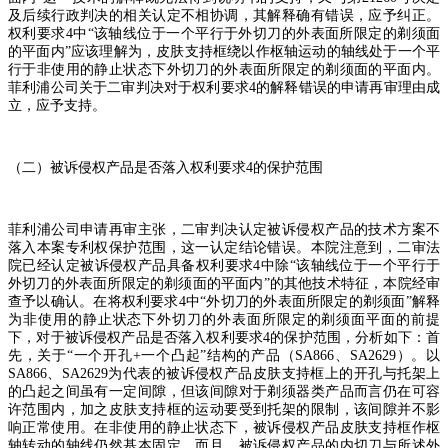
及后续行政判决的相关认定不相协调，其解释确有错误，应予纠正。
权利要求
4
中
“
该轴线位于一个平行于外切刀的外表面所限定的剃须面
的平面内
”
应该理解为，皮肤支持框绕以作枢轴运动的轴线处于一个平
行于非使用的静止状态下外切刀的外表面所限定的剃须面的平面内。
菲利浦公司关于二审判决对于权利要求
4
的解释错误的申请再审理由成
立，应予支持。
（二）被诉侵权产品是否落入权利要求
4
的保护范围
菲利浦公司申请再审主张，二审判决认定被诉侵权产品的技术方案不
落入本案专利权保护范围，这一认定结论错误。本院注意到，二审法
院已经认定被诉侵权产品具备权利要求
4
中除
“
该轴线位于一个平行于
外切刀的外表面所限定的剃须面的平面内
”
的其他技术特征，本院经审
查予以确认。在将权利要求
4
中
“
外切刀的外表面所限定的剃须面
”
解释
为非使用的静止状态下外切刀的外表面所限定的剃须面平面的前提
下，对于被诉侵权产品是否落入权利要求
4
的保护范围，分析如下：首
先，关于
“
一个开孔
+
一个凸起
”
结构的产品（
SA866
、
SA2629
）。以
SA866
、
SA2629
为代表的被诉侵权产品皮肤支持框上的开孔与托架上
的凸起之间虽有一定间隙，但该间隙对于剃须器类产品而言仍在可容
许范围内，加之皮肤支持框的运动要受到托架的限制，该间隙并不影
响正常使用。在非使用的静止状态下，被诉侵权产品皮肤支持框作枢
轴转动的轴线仍然基本固定。而且，被诉侵权产品的内切刀与所述外