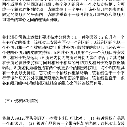
两个或更多个的圆形剃刀组，每个剃刀组具有一个皮肤支持框，它可
绕一个轴线作枢轴转动，该轴线位于一个平行于该外切刀的外表面所
限定的剃须面的平面内，该轴线垂直于一条各剃须刀组中心和剃须刀
组结合的重心之间的连线而伸展。
菲利浦公司将上述权利要求技术分解为：
1.
一种剃须器；
2.
它具有一个
带有托架的壳体，该托架上安装有至少一个剃刀组；
3.
该剃刀组包括一
个外切刀和一个可被驱动相对于所述外切刀旋转的内切刀；
4.
还设有一
个包围外切刀的皮肤支持框；
5.
所述外切刀具有至少一个入须口并安装
成可相对于托架运动；
6.
所述内切刀与所述外切刀弹性结合；
7.
其特征
在于所述皮肤支持框可同时相对于相应的外切刀及相对于托架作枢轴
转动。
8.
所述剃须器包括有两个或更多个的圆形剃刀组，每个剃刀组具
有一个皮肤支持框，它可绕一个轴线作枢轴转动，该轴线位于一个平
行于该外切刀的外表面所限定的剃须面的平面内，该轴线垂直于一条
各剃须刀组中心和剃须刀组结合的重心之间的连线而伸展。
（三）侵权比对情况
将超人
SA128
两头剃须刀与本案专利进行比对：（
1
）被诉侵权产品系
一个剃须刀。（
2
）被诉产品具有一个带有托架的壳体，该托架上安装