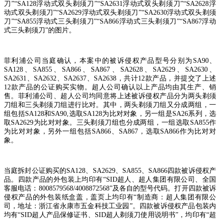
刀
”“SA128
浮动式双头剃须刀
”“SA2631
浮动式双头剃须刀
”“SA2628
浮
动式双头剃须刀
”“SA2629
浮动式双头剃须刀
”“SA2630
浮动式双头剃须
刀
”“SA855
浮动式三头剃须刀
”“SA866
浮动式三头剃须刀
”“SA867
浮动
式三头剃须刀
”
的图片。
菲利浦公司当庭确认，本案中的被诉侵权产品型号分别为
SA90
、
SA128
、
SA855
、
SA866
、
SA867
、
SA2628
、
SA2629
、
SA2630
、
SA2631
、
SA2632
、
SA2637
、
SA2638
，共计
12
款产品，并提交了上述
12
款产品的公证购买实物。超人公司确认以上产品均由其生产、销
售。菲利浦公司、超人公司均同意将上述被诉侵权产品分为两头剃须
刀组和三头剃须刀组进行比对。其中，两头剃须刀组又分成两组，一
组包括
SA128
和
SA90,
选取
SA128
为比对对象，另一组是
SA26
系列，选
取
SA2629
为比对对象。三头剃须刀组也分成两组，一组选取
SA855
作
为比对对象，另外一组包括
SA866
、
SA867
，选取
SA866
作为比对对
象。
当庭拆封公证购买的
SA128
、
SA2629
、
SA855
、
SA866
四款被诉侵权产
品。四款产品的外包装上均印有
“SID
超人、超人集团有限公司、全国
客服电话：
8008579568/4008872568”
及各自的型号代码。打开四款被诉
侵权产品的外包装纸盒盖，盖页上均印有
“
制造商：超人集团有限公
司，地址：浙江省永康市五金科技工业园
”
。四款被诉侵权产品包装内
均有
“SID
超人产品保修证书、
SID
超人剃须刀使用说明书
”
，均印有
“
超