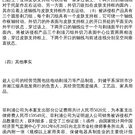
对于托架作左右运动。另一方面，外切刀嵌扣在皮肤支持框内圆内，
其亦沿着上述轴线与皮肤支持框作左右运动。（
8
）被诉侵权产品具有
三个圆形剃刀组，每个剃刀组具有一个皮肤支持框，它可绕一个轴线
作枢轴转动。外切刀的外表面与皮肤支持框上的开口所处的平面呈内
外平行状态，穿过该上、下两开口的轴线位于一个与剃须面平行的平
面内。将被诉侵权产品三个剃须刀组外切刀表面中心位置两两相连
接，穿过皮肤支持框上、下两个开口的轴线与前述连线分别呈空间垂
直状态。
（四）其他事实
超人公司的经营范围包括电动剃须刀等产品制造。刘健平系深圳市沙
井湘江烟具批发商行的负责人，其经营范围是烟具、工艺品、家具用
品。
菲利浦公司为本案支出部分公证费用共计人民币
5020
元，为本案支出
律师费人民币
159549
元。菲利浦公司为证明超人公司销售被诉侵权产
品数量巨大，获利较多，提交了三份证据：
1.
函件，由国家统计局中国
经济景气监测中心于
2012
年
6
月
20
日向北京市金杜律师事务所出具，该
函内附一张《规模以上家用美容、保健电器具制造业的主要统计指