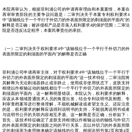
本院再审认为，根据菲利浦公司的申请再审理由和本案案情，本案在
再审审查阶段的主要争议问题是：二审判决关于本案专利权利要求
4
中
“
该轴线位于一个平行于外切刀的外表面所限定的剃须面的平面内
”
的
解释是否正确；被诉侵权产品是否落入权利要求
4
的保护范围；二审法
院是否违反法定程序；本案民事责任的承担。
（一）二审判决关于权利要求
4
中
“
该轴线位于一个平行于外切刀的外
表面所限定的剃须面的平面内
”
的解释是否正确
菲利浦公司申请再审主张，对于权利要求
4
中
“
该轴线位于一个平行于
外切刀的外表面所限定的剃须面的平面内
”
这一技术特征，二审法院将
其解释为无论剃须器静止或非静止，使用或非使用状态下，皮肤支持
框绕以作枢轴运动的轴线都位于一个平行于外切刀的外表面所限定的
剃须面的平面内，这一解释明显错误。本院认为，权利要求的解释，
应该从本领域普通技术人员的角度出发，结合专利说明书及附图、专
利审查档案等进行整体理解，不能机械解读或者望文生义。还应注意
的是，权利要求的解释应该得到说明书的支持，不能脱离说明书或者
与说明书公开的关联内容相互矛盾。这一解释是否正确，分析如下：
首先，该技术特征确定了皮肤支持框绕以作枢轴运动的轴线与外切刀
的外表面所限定的剃须面之间的平行关系，且以外切刀的外表面所限
定的剃须面为参照物来确定该轴线的位置。根据说明书第
2
页和第
4
页