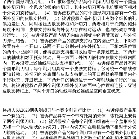
了两个圆形剃须刀组。（
3
）被诉侵权产品每个剃须刀组都有一个圆盖
形外切刀和一个风火轮状的内切刀，其中内切刀可在电机驱动下相对
于外切刀旋转运动。（
4
）被诉侵权产品的每个圆形剃刀组都有一个包
围外切刀的皮肤支持框。（
5
）被诉侵权产品外切刀上有数个细长的孔
供须发进入。同时按压皮肤支持框和外切刀，两者相对于托架的倾斜
角度不相同，皮肤支持框既与外切刀存在相对运动，也与托架存在相
对运动。（
6
）被诉侵权产品内切刀内由连接销中的弹簧顶置，与外切
刀弹性结合。（
7
）被诉侵权产品的皮肤支持框在内圆正中上、下对称
位置各有一个开口，该两个开口分别夹扣在外托架上、下相对应位置
的两个小凸起中间，使得皮肤支持框可以沿着一条穿过该上、下两开
口的轴线相对于托架转动。另一方面，外切刀嵌扣在皮肤支持框内圆
内，其亦沿着上述轴线与皮肤支持框转动。（
8
）被诉侵权产品具有两
个圆形剃刀组，每个剃刀组具有一个皮肤支持框，它可绕一个轴线作
枢轴转动。外切刀的外表面与皮肤支持框上的开口所处的平面呈内外
平行状态，穿过该上、下两开口的轴线位于一个与剃须面平行的平面
内。将被诉侵权产品两个剃须刀组外切刀表面中心位置相连接，穿过
皮肤支持框上、下两个开口的轴线与前述连线呈空间垂直状态。
将超人
SA2629
两头剃须刀与本案专利进行比对：（
1
）被诉侵权产品系
一个剃须刀。（
2
）被诉产品具有一个带有托架的壳体，该托架上安装
了两个剃须刀组。（
3
）被诉侵权产品每个剃须刀组都有一个盖形外切
刀和一个风火轮状的内切刀，其中内切刀可在电机驱动下相对于外切
刀旋转运动。（
4
）被诉侵权产品的每个剃刀组都有一个包围外切刀的
皮肤支持框。（
5
）被诉侵权产品外切刀上有数个细长的孔和小圆孔供