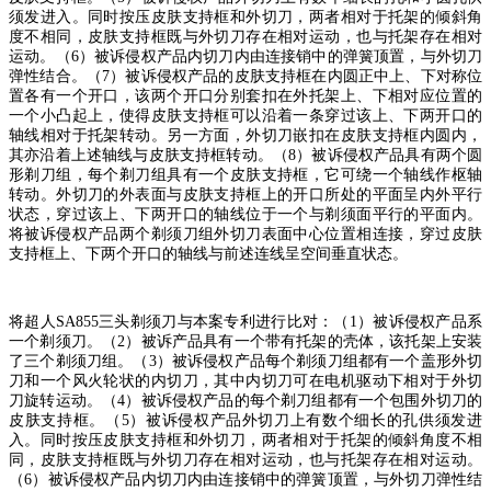
须发进入。同时按压皮肤支持框和外切刀，两者相对于托架的倾斜角
度不相同，皮肤支持框既与外切刀存在相对运动，也与托架存在相对
运动。（
6
）被诉侵权产品内切刀内由连接销中的弹簧顶置，与外切刀
弹性结合。（
7
）被诉侵权产品的皮肤支持框在内圆正中上、下对称位
置各有一个开口，该两个开口分别套扣在外托架上、下相对应位置的
一个小凸起上，使得皮肤支持框可以沿着一条穿过该上、下两开口的
轴线相对于托架转动。另一方面，外切刀嵌扣在皮肤支持框内圆内，
其亦沿着上述轴线与皮肤支持框转动。（
8
）被诉侵权产品具有两个圆
形剃刀组，每个剃刀组具有一个皮肤支持框，它可绕一个轴线作枢轴
转动。外切刀的外表面与皮肤支持框上的开口所处的平面呈内外平行
状态，穿过该上、下两开口的轴线位于一个与剃须面平行的平面内。
将被诉侵权产品两个剃须刀组外切刀表面中心位置相连接，穿过皮肤
支持框上、下两个开口的轴线与前述连线呈空间垂直状态。
将超人
SA855
三头剃须刀与本案专利进行比对：（
1
）被诉侵权产品系
一个剃须刀。（
2
）被诉产品具有一个带有托架的壳体，该托架上安装
了三个剃须刀组。（
3
）被诉侵权产品每个剃须刀组都有一个盖形外切
刀和一个风火轮状的内切刀，其中内切刀可在电机驱动下相对于外切
刀旋转运动。（
4
）被诉侵权产品的每个剃刀组都有一个包围外切刀的
皮肤支持框。（
5
）被诉侵权产品外切刀上有数个细长的孔供须发进
入。同时按压皮肤支持框和外切刀，两者相对于托架的倾斜角度不相
同，皮肤支持框既与外切刀存在相对运动，也与托架存在相对运动。
（
6
）被诉侵权产品内切刀内由连接销中的弹簧顶置，与外切刀弹性结