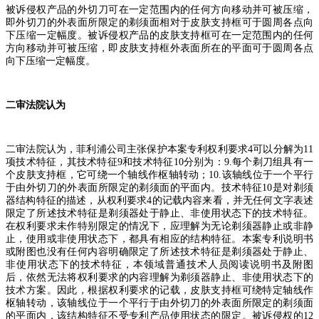
被诉侵权产品的外切刀可在一定范围内的任何方向移动并可被压缩，
即外切刀的外表面所限定的剃须面相对于皮肤支持框可于圆周各点向
下压缩一定幅度。被诉侵权产品的皮肤支持框可在一定范围内的任何
方向移动并可被压缩，即皮肤支持框外表面所在的平面可于圆周各点
向下压缩一定幅度。
二审法院认为
二审法院认为，菲利浦公司主张保护本案专利权利要求
4
可以分解为
11
项技术特征，其技术特征
9
和技术特征
10
分别为：
9.
每个剃刀组具有一
个皮肤支持框，它可绕一个轴线作枢轴转动；
10.
该轴线位于一个平行
于由外切刀的外表面所限定的剃须面的平面内。技术特征
10
是对剃须
器结构特征的描述，从权利要求
4
的记载内容来看，并无任何文字表述
限定了所述技术特征是剃须器处于静止、非使用状态下的技术特征。
在权利要求未作特别限定的情况下，应理解为无论剃须器静止或非静
止，使用或非使用状态下，都具有相应的结构特征。本案专利说明书
或附图也没有任何内容明确限定了所述技术特征是剃须器处于静止、
非使用状态下的技术特征，本领域普通技术人员阅读说明书及附图
后，依然无法将权利要求的内容理解为剃须器静止、非使用状态下的
技术方案。因此，根据权利要求的记载，皮肤支持框可绕特定轴线作
枢轴转动，该轴线位于一个平行于由外切刀的外表面所限定的剃须面
的平面内，该结构特征不受专利产品使用状态的限定。被诉侵权的
12