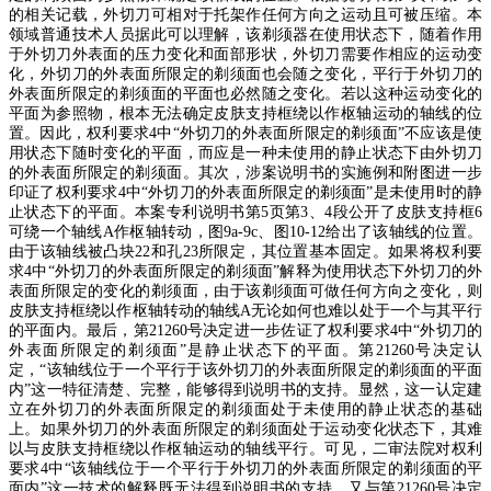
的相关记载，外切刀可相对于托架作任何方向之运动且可被压缩。本
领域普通技术人员据此可以理解，该剃须器在使用状态下，随着作用
于外切刀外表面的压力变化和面部形状，外切刀需要作相应的运动变
化，外切刀的外表面所限定的剃须面也会随之变化，平行于外切刀的
外表面所限定的剃须面的平面也必然随之变化。若以这种运动变化的
平面为参照物，根本无法确定皮肤支持框绕以作枢轴运动的轴线的位
置。因此，权利要求
4
中
“
外切刀的外表面所限定的剃须面
”
不应该是使
用状态下随时变化的平面，而应是一种未使用的静止状态下由外切刀
的外表面所限定的剃须面。其次，涉案说明书的实施例和附图进一步
印证了权利要求
4
中
“
外切刀的外表面所限定的剃须面
”
是未使用时的静
止状态下的平面。本案专利说明书第
5
页第
3
、
4
段公开了皮肤支持框
6
可绕一个轴线
A
作枢轴转动，图
9a-9c
、图
10-12
给出了该轴线的位置。
由于该轴线被凸块
22
和孔
23
所限定，其位置基本固定。如果将权利要
求
4
中
“
外切刀的外表面所限定的剃须面
”
解释为使用状态下外切刀的外
表面所限定的变化的剃须面，由于该剃须面可做任何方向之变化，则
皮肤支持框绕以作枢轴转动的轴线
A
无论如何也难以处于一个与其平行
的平面内。最后，第
21260
号决定进一步佐证了权利要求
4
中
“
外切刀的
外表面所限定的剃须面
”
是静止状态下的平面。第
21260
号决定认
定，
“
该轴线位于一个平行于该外切刀的外表面所限定的剃须面的平面
内
”
这一特征清楚、完整，能够得到说明书的支持。显然，这一认定建
立在外切刀的外表面所限定的剃须面处于未使用的静止状态的基础
上。如果外切刀的外表面所限定的剃须面处于运动变化状态下，其难
以与皮肤支持框绕以作枢轴运动的轴线平行。可见，二审法院对权利
要求
4
中
“
该轴线位于一个平行于外切刀的外表面所限定的剃须面的平
面内
”
这一技术的解释既无法得到说明书的支持，又与第
21260
号决定