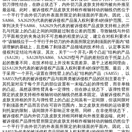
切刀弹性结合，在静止状态下，内外切刀及皮肤支持框均被向外推至
最远端。此时，被诉侵权产品皮肤支持框作枢轴转动的轴线仍然位于
一个平行于由外切刀的外表面所限定的剃须面的平面内。因此，以
SA866
、
SA2629
为代表的被诉侵权产品落入权利要求
4
的保护范围。二
审判决关于
SA866
、
SA2629
为代表的被诉侵权产品皮肤支持框上的开
孔与托架上的凸起之间的间隙超过制造公差的范围，导致轴线与外切
刀平面相交的夹角达到不可忽略的程度的认定，建立在对权利要求
4
中
“
该轴线位于一个平行于外切刀的外表面所限定的剃须面的平面内
”
错
误理解的基础上，且忽略了剃须器产品领域的技术特点，认定事实和
侵权判定结论均有误。其次，关于
“
一个开孔
+
两个凸起
”
结构的产品
（
SA128
）。
SA128
与
SA866
、
SA2629
型号产品的差别仅在于托架上凸
起的数量不同，在技术特征上并没有实质差异。基于上述相同理由，
以
SA128
为代表的被诉侵权产品落入权利要求
4
的保护范围。最后，关
于采用
“
一个开孔
+
设置在弹性臂上的凸起
”
结构的产品（
SA855
）。以
SA855
为代表的被诉侵权产品与前两类被诉侵权产品的区别主要在于，
其托架对应于每个开孔的部位设置有一末端凸起的弹性臂，而非单独
的凸起。虽然该弹性臂具备一定弹性，但在静止状态下，该弹性臂所
限定的皮肤支持框作枢轴转动的轴线仍然基本固定。该被诉侵权产品
皮肤支持框的开孔与弹性臂上的凸起之间虽有一定间隙，但该间隙对
于剃须器类产品而言仍在可容许范围内，加之皮肤支持框的运动要受
到托架的限制，该间隙并不影响正常使用。同样，在非使用状态下，
被诉侵权产品内外切刀及皮肤支持框同样被向外推至最远端。此时，
被诉侵权产品弹性臂所限定的皮肤支持框作枢轴转动的轴线仍然位于
一个平行于由外切刀的外表面所限定的剃须面的平面内。因此，以
SA855
为代表的被诉侵权产品同样落入权利要求
4
的保护范围。二审判