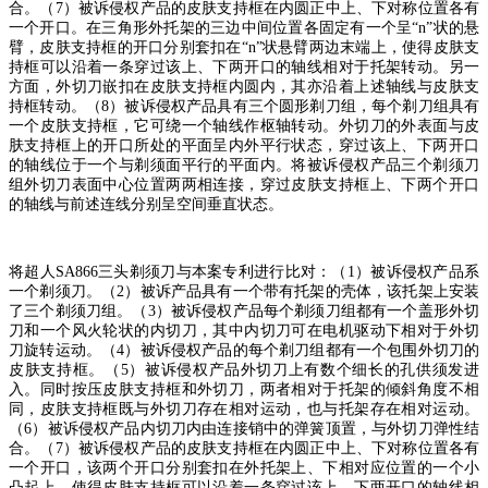
合。（
7
）被诉侵权产品的皮肤支持框在内圆正中上、下对称位置各有
一个开口。在三角形外托架的三边中间位置各固定有一个呈
“n”
状的悬
臂，皮肤支持框的开口分别套扣在
“n”
状悬臂两边末端上，使得皮肤支
持框可以沿着一条穿过该上、下两开口的轴线相对于托架转动。另一
方面，外切刀嵌扣在皮肤支持框内圆内，其亦沿着上述轴线与皮肤支
持框转动。（
8
）被诉侵权产品具有三个圆形剃刀组，每个剃刀组具有
一个皮肤支持框，它可绕一个轴线作枢轴转动。外切刀的外表面与皮
肤支持框上的开口所处的平面呈内外平行状态，穿过该上、下两开口
的轴线位于一个与剃须面平行的平面内。将被诉侵权产品三个剃须刀
组外切刀表面中心位置两两相连接，穿过皮肤支持框上、下两个开口
的轴线与前述连线分别呈空间垂直状态。
将超人
SA866
三头剃须刀与本案专利进行比对：（
1
）被诉侵权产品系
一个剃须刀。（
2
）被诉产品具有一个带有托架的壳体，该托架上安装
了三个剃须刀组。（
3
）被诉侵权产品每个剃须刀组都有一个盖形外切
刀和一个风火轮状的内切刀，其中内切刀可在电机驱动下相对于外切
刀旋转运动。（
4
）被诉侵权产品的每个剃刀组都有一个包围外切刀的
皮肤支持框。（
5
）被诉侵权产品外切刀上有数个细长的孔供须发进
入。同时按压皮肤支持框和外切刀，两者相对于托架的倾斜角度不相
同，皮肤支持框既与外切刀存在相对运动，也与托架存在相对运动。
（
6
）被诉侵权产品内切刀内由连接销中的弹簧顶置，与外切刀弹性结
合。（
7
）被诉侵权产品的皮肤支持框在内圆正中上、下对称位置各有
一个开口，该两个开口分别套扣在外托架上、下相对应位置的一个小
凸起上，使得皮肤支持框可以沿着一条穿过该上、下两开口的轴线相