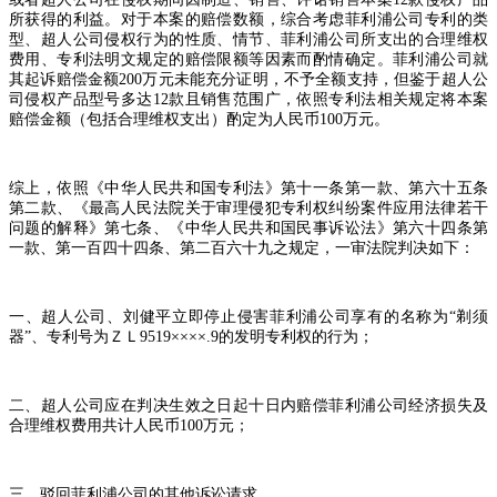
所获得的利益。对于本案的赔偿数额，综合考虑菲利浦公司专利的类
型、超人公司侵权行为的性质、情节、菲利浦公司所支出的合理维权
费用、专利法明文规定的赔偿限额等因素而酌情确定。菲利浦公司就
其起诉赔偿金额
200
万元未能充分证明，不予全额支持，但鉴于超人公
司侵权产品型号多达
12
款且销售范围广，依照专利法相关规定将本案
赔偿金额（包括合理维权支出）酌定为人民币
100
万元。
综上，依照《中华人民共和国专利法》第十一条第一款、第六十五条
第二款、《最高人民法院关于审理侵犯专利权纠纷案件应用法律若干
问题的解释》第七条、《中华人民共和国民事诉讼法》第六十四条第
一款、第一百四十四条、第二百六十九之规定，一审法院判决如下：
一、超人公司、刘健平立即停止侵害菲利浦公司享有的名称为
“
剃须
器
”
、专利号为ＺＬ
9519××××.9
的发明专利权的行为；
二、超人公司应在判决生效之日起十日内赔偿菲利浦公司经济损失及
合理维权费用共计人民币
100
万元；
三、驳回菲利浦公司的其他诉讼请求。