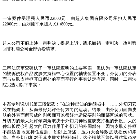
一审案件受理费人民币
22800
元，由超人集团有限公司承担人民币
22000
元，由刘健平承担人民币
800
元。
超人公司不服上述一审判决，提起上诉，请求撤销一审判决，改判驳
回菲利浦公司全部诉讼请求。
二审法院审查确认了一审法院查明的主要事实，但认为一审法院认定
的被诉侵权产品皮肤支持框中心位置的轴线位置不变，外切刀的外表
面与皮肤支持框开口所处的平面平行的事实认定有误。同时，二审法
院另查明以下事实：
本案专利说明书第二段记载：
“
在这种已知的剃须器中，
……
外切刀安
装在托架上，从而最好允许任何方向的运动。结果，由外切刀面向皮
肤的外表面所形成的剃须面可以很好地适应要剃的面部区域的形状。
外切刀的最大允许倾斜角取决于外切刀伸出皮肤支持框的长度。大的
伸出长度会引起大的压力作用于外切刀的外周部分，因为皮肤支持框
不能适当地支持住皮肤。如以上所述，压力大会导致皮肤损伤和疼
痛。当外切刀相对于其皮肤支持框倾斜，这个框就不能以最优状态发