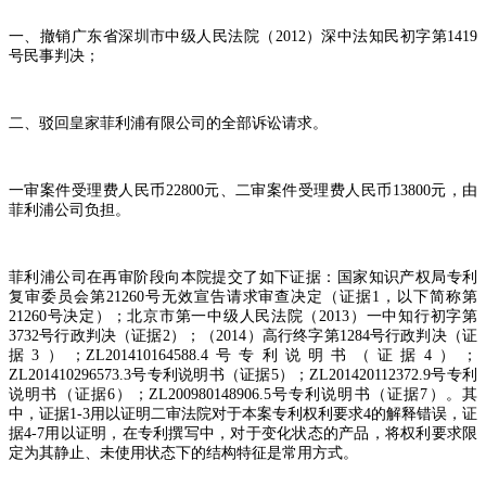
一、撤销广东省深圳市中级人民法院（
2012
）深中法知民初字第
1419
号民事判决；
二、驳回皇家菲利浦有限公司的全部诉讼请求。
一审案件受理费人民币
22800
元、二审案件受理费人民币
13800
元，由
菲利浦公司负担。
菲利浦公司在再审阶段向本院提交了如下证据：国家知识产权局专利
复审委员会第
21260
号无效宣告请求审查决定（证据
1
，以下简称第
21260
号决定）；北京市第一中级人民法院（
2013
）一中知行初字第
3732
号行政判决（证据
2
）；（
2014
）高行终字第
1284
号行政判决（证
据
3
）；
ZL201410164588.4
号专利说明书（证据
4
）；
ZL201410296573.3
号专利说明书（证据
5
）；
ZL201420112372.9
号专利
说明书（证据
6
）；
ZL200980148906.5
号专利说明书（证据
7
）。其
中，证据
1-3
用以证明二审法院对于本案专利权利要求
4
的解释错误，证
据
4-7
用以证明，在专利撰写中，对于变化状态的产品，将权利要求限
定为其静止、未使用状态下的结构特征是常用方式。