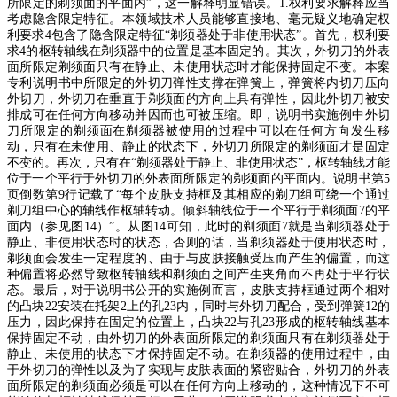
所限定的剃须面的平面内
”
，这一解释明显错误。
1.
权利要求解释应当
考虑隐含限定特征。本领域技术人员能够直接地、毫无疑义地确定权
利要求
4
包含了隐含限定特征
“
剃须器处于非使用状态
”
。首先，权利要
求
4
的枢转轴线在剃须器中的位置是基本固定的。其次，外切刀的外表
面所限定剃须面只有在静止、未使用状态时才能保持固定不变。本案
专利说明书中所限定的外切刀弹性支撑在弹簧上，弹簧将内切刀压向
外切刀，外切刀在垂直于剃须面的方向上具有弹性，因此外切刀被安
排成可在任何方向移动并因而也可被压缩。即，说明书实施例中外切
刀所限定的剃须面在剃须器被使用的过程中可以在任何方向发生移
动，只有在未使用、静止的状态下，外切刀所限定的剃须面才是固定
不变的。再次，只有在
“
剃须器处于静止、非使用状态
”
，枢转轴线才能
位于一个平行于外切刀的外表面所限定的剃须面的平面内。说明书第
5
页倒数第
9
行记载了
“
每个皮肤支持框及其相应的剃刀组可绕一个通过
剃刀组中心的轴线作枢轴转动。倾斜轴线位于一个平行于剃须面
7
的平
面内（参见图
14
）
”
。从图
14
可知，此时的剃须面
7
就是当剃须器处于
静止、非使用状态时的状态，否则的话，当剃须器处于使用状态时，
剃须面会发生一定程度的、由于与皮肤接触受压而产生的偏置，而这
种偏置将必然导致枢转轴线和剃须面之间产生夹角而不再处于平行状
态。最后，对于说明书公开的实施例而言，皮肤支持框通过两个相对
的凸块
22
安装在托架
2
上的孔
23
内，同时与外切刀配合，受到弹簧
12
的
压力，因此保持在固定的位置上，凸块
22
与孔
23
形成的枢转轴线基本
保持固定不动，由外切刀的外表面所限定的剃须面只有在剃须器处于
静止、未使用的状态下才保持固定不动。在剃须器的使用过程中，由
于外切刀的弹性以及为了实现与皮肤表面的紧密贴合，外切刀的外表
面所限定的剃须面必须是可以在任何方向上移动的，这种情况下不可