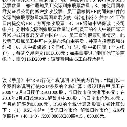
股票数量，邮件通知员工实际到账股票数量；
3
、
如使用国泰
君安证券公司的帐户接收股票，员工需根据HR的通知邮件的
实际到账股票数量填写国泰君安的《转仓指令》并在2个工作
日内提交给HR，方可接收股票；
4
、
HR通知中银保诚（公司
帐户）分别将实际到账股票数量过户到员工的个人中银国际证
券帐户或国泰君安证券帐户；
5
、
员工查询股票到账情况，此
股票已归属员工并可在交易市场自由买卖，并享有投票权和分
红权；
6
、
从中银保诚（公司帐户）过户到中银国际（个人帐
户），每笔交易需交HKD100元；如果需要过户到其他证券商
帐户，需交HKD200元；该等费用由员工自行承担”。
该《手册》中“RSU行使个税说明”相关的内容为：“我们以一
个案例来说明行使RSU涉及的个税计算：假设现有甲员工在
2009年2月3日授予RSU1000股，当日收市价为港币40元；在
2010年2月3日该笔RSU解禁其中200股，当日收市价为140元，
当月的汇率为0.8806元，RSU的个税计算及股票扣减计算如
下：（1）RSU收益=（登记日收市价+解禁日收市价）/2X行
使股数=（40+140）/2X0.8806X200股=15，850.80元。