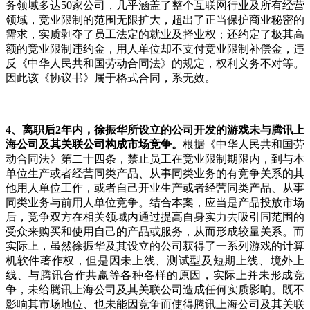
务领域多达50家公司，几乎涵盖了整个互联网行业及所有经营
领域，竞业限制的范围无限扩大，超出了正当保护商业秘密的
需求，实质剥夺了员工法定的就业及择业权；还约定了极其高
额的竞业限制违约金，用人单位却不支付竞业限制补偿金，违
反《中华人民共和国劳动合同法》的规定，权利义务不对等。
因此该《协议书》属于格式合同，系无效。
4
、离职后
2
年内，徐振华所设立的公司开发的游戏未与腾讯上
海公司及其关联公司构成市场竞争。
根据《中华人民共和国劳
动合同法》第二十四条，禁止员工在竞业限制期限内，到与本
单位生产或者经营同类产品、从事同类业务的有竞争关系的其
他用人单位工作，或者自己开业生产或者经营同类产品、从事
同类业务与前用人单位竞争。结合本案，应当是产品投放市场
后，竞争双方在相关领域内通过提高自身实力去吸引同范围的
受众来购买和使用自己的产品或服务，从而形成较量关系。而
实际上，虽然徐振华及其设立的公司获得了一系列游戏的计算
机软件著作权，但是因未上线、测试型及短期上线、境外上
线、与腾讯合作共赢等各种各样的原因，实际上并未形成竞
争，未给腾讯上海公司及其关联公司造成任何实质影响。既不
影响其市场地位、也未能因竞争而使得腾讯上海公司及其关联