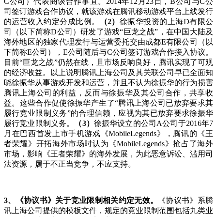
C公司）代表商谈合作事宜。2014年12月23日，B公司与C公
司签订游戏合作协议，就该游戏在腾讯移动游戏平台上线发行
的运营收入约定分成比例。
（
2
）
徐振华投资的上海D有限公
司（以下简称D公司）研发了游戏“巨龙之战”，在中国大陆及
海外地区的独家代理发行与运营委托交由成都E有限公司（以
下简称E公司），E公司随后与C公司签订游戏合作接入协议。
目前“巨龙之战”仍然在线，且市场反响良好，腾讯实现了可观
的经济收益。以上说明腾讯上海公司及其关联公司早已全面知
晓徐振华从事游戏开发和运营，并且不认为徐振华的行为损害
腾讯上海公司的利益，反而与徐振华及其公司合作，共享收
益。这些合作促使徐振华产生了“腾讯上海公司已放弃要求其
履行竞业限制义务”的合理信赖，应视为其已放弃要求徐振华
履行竞业限制义务。
（
3
）
徐振华设立的公司A公司于2016年7
月在巴西首发上市手机游戏《MobileLegends》，腾讯的《王
者荣耀》开拓海外市场时认为《MobileLegends》抢占了海外
市场，影响《王者荣耀》的海外发展，为此恶意诉讼、滥用司
法资源，属于不正当竞争，不应支持。
3
、《协议书》关于竞业限制相关约定无效。
《协议书》系腾
讯上海公司提供的模板文件，规定的竞业限制范围包括九类业