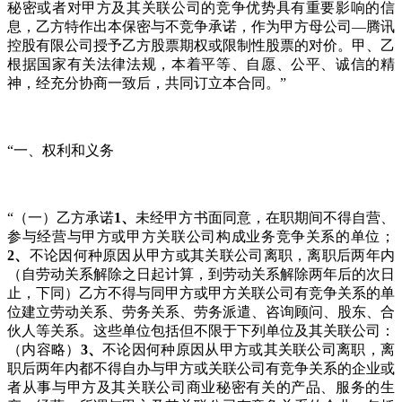
秘密或者对甲方及其关联公司的竞争优势具有重要影响的信
息，乙方特作出本保密与不竞争承诺，作为甲方母公司—腾讯
控股有限公司授予乙方股票期权或限制性股票的对价。甲、乙
根据国家有关法律法规，本着平等、自愿、公平、诚信的精
神，经充分协商一致后，共同订立本合同。”
“一、权利和义务
“（一）乙方承诺
1
、
未经甲方书面同意，在职期间不得自营、
参与经营与甲方或甲方关联公司构成业务竞争关系的单位；
2
、
不论因何种原因从甲方或其关联公司离职，离职后两年内
（自劳动关系解除之日起计算，到劳动关系解除两年后的次日
止，下同）乙方不得与同甲方或甲方关联公司有竞争关系的单
位建立劳动关系、劳务关系、劳务派遣、咨询顾问、股东、合
伙人等关系。这些单位包括但不限于下列单位及其关联公司：
（内容略）
3
、
不论因何种原因从甲方或其关联公司离职，离
职后两年内都不得自办与甲方或关联公司有竞争关系的企业或
者从事与甲方及其关联公司商业秘密有关的产品、服务的生