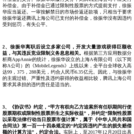
补偿金。由于补偿金已通过限制性股票的方式提前支付，徐振
华应当返还。一审按解禁日的市场价返还款项，只相当于要求
徐振华返还腾讯上海公司已支付的补偿金，徐振华没有因违约
受到惩罚，有失公平。
2
、徐振华离职后设立多家公司，开发大量游戏获得巨额收
益，与其违反竞业限制义务息息相关。
根据第三方应用数据分
析商AppAnnie的统计，徐振华设立的上海A有限公司（以下简
称A公司）的《MobileLegends》上线以来，全平台全球收入高
达99，375，288美元，约合人民币6.35亿元。因此，与徐振华
的主观过错、严重性及违约获得的收益相比较，腾讯上海公司
要求其承担的违约责任是适当的。
3
、《协议书》约定，“甲方有权向乙方追索所有任职期间行使
股票期权或限制性股票所生之实际收益”，并约定“限制性股票
以采取法律行动当日股票市值计算”，属于《中华人民共和国
合同法》第一百一十四条规定的“约定因违约产生的损失赔偿
额的计算方法”，约定合法。
实际上，至2017年12月20日出具