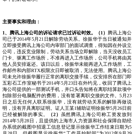
主要事实和理由：
1
、腾讯上海公司的诉讼请求已过诉讼时效。（
1
）
腾讯上海公
司已于2014年5月21日解除劳动关系。徐振华于当日被通知并
立即接受腾讯上海公司内审部门的面试调查，得知因在外设立
公司，违反竞业限制，劳动关系当场立即解除，当天没收员工
门卡、驱离工作场所，不准再进入工作场所，公司手机将由其
他人员安排返还。该日以后，徐振华未能再进入工作场所，工
作邮件和内部RTX权限次日即被取消，无法使用。腾讯上海公
司未允许徐振华履行正常的离职交接手续，仅安排所在部门即
五彩石工作室秘书于2014年5月23日在外约见，收回了腾讯上
海公司提供的一部测试手机，并口头告知将在离职结算款项中
扣除部分电脑配件的费用，没有签署离职交接的文件。5月23
日之后无任何人联系徐振华，没有就劳动关系的解除再做说
明，没有开具离职证明。证人王某1辅助证明徐振华5月26日前
已经被解除的事实。
（
2
）
虽然腾讯上海公司称工资发放到
2014年5月28日，且提供的上海市人力资源和社会保障自助经
办系统的截图中招退工信息登记显示徐振华工作结束日期为5
月28日，但截图显示徐振华“工作开始时间”为2012年9月29