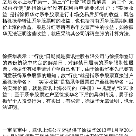
之后表示上段中第一、第三个“行使”均是指解禁，第二个“无
权再行使”是指徐振华没有权利再申请要求过户；“实际收
益”是指徐振华对系争股票进行市场交易后所得的收益，既包
括徐振华转让系争股票时的收益，也包括持有系争股票期间股
价上涨的收益、股息分红等所有系争股票产生的收益，如徐振
华无法证明这些收益，就应采纳其公司诉请主张的计算方法。
徐振华表示：“行使”日期就是腾讯控股有限公司与徐振华签订
的四份协议中约定的解禁日，对解禁日届满的系争限制性股
票，徐振华有权申请过户至自己名下，由于徐振华事先已签署
同意获得系争股票的通知，故“行使”就是指系争股票直接过户
至徐振华名下；“实际收益”是指系争股票过户至徐振华名下后
的实际价值，就是腾讯上海公司的《手册》中规定的“RSU收
益”；至于系争股票过户至徐振华名下后的具体情况，属于徐
振华个人投资行为，有卖出，有买进，徐振华无需证明，也无
法证明。
一审庭审中，腾讯上海公司还提供了徐振华2013年1月至2014