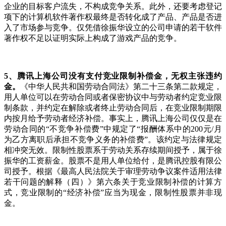
企业的目标客户流失，不构成竞争关系。此外，还要考虑登记
项下的计算机软件著作权最终是否转化成了产品、产品是否进
入了市场参与竞争。仅凭借徐振华设立的公司申请的若干软件
著作权不足以证明实际上构成了游戏产品的竞争。
5
、腾讯上海公司没有支付竞业限制补偿金，无权主张违约
金。
《中华人民共和国劳动合同法》第二十三条第二款规定，
用人单位可以在劳动合同或者保密协议中与劳动者约定竞业限
制条款，并约定在解除或者终止劳动合同后，在竞业限制期限
内按月给予劳动者经济补偿。事实上，腾讯上海公司仅仅是在
劳动合同的“不竞争补偿费”中规定了“报酬体系中的200元/月
为乙方离职后承担不竞争义务的补偿费”。该约定与法律规定
相冲突无效。限制性股票系于劳动关系存续期间授予，属于徐
振华的工资薪金。股票不是用人单位给付，是腾讯控股有限公
司授予。根据《最高人民法院关于审理劳动争议案件适用法律
若干问题的解释（四）》第六条关于竞业限制补偿的计算方
式，竞业限制的“经济补偿”应当为现金，限制性股票并非现
金。