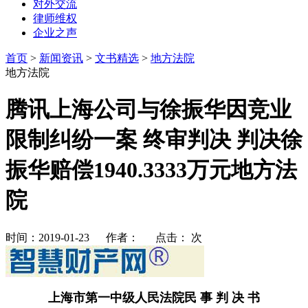
对外交流
律师维权
企业之声
首页
>
新闻资讯
>
文书精选
>
地方法院
地方法院
腾讯上海公司与徐振华因竞业
限制纠纷一案 终审判决 判决徐
振华赔偿1940.3333万元地方法
院
时间：2019-01-23 作者： 点击：
次
上海市第一中级人民法院民
事
判
决
书