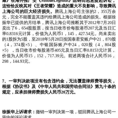
耀》在海外推广受《
MobileLegends
》阻碍而恶意提起诉讼，
这恰恰反映其对《王者荣耀》造成的重大不良影响，导致腾讯
上海公司的巨大经济损失。
腾讯上海公司主张的2，355万余
元，完全不能覆盖其违约给腾讯上海公司造成的损失。根据徐
振华已提供的月结单，腾讯上海公司推断其于2012年7月20日
卖出了6，654股股票，按当日收市价每股港币207元及当日汇
率0.8316元计算，价值为人民币1，145，427.54元。尚未卖出
的1股拆为5股，至2018年5月28日按国泰君安账户中21，870股
（4，374股×5）、中银国际账户中24，020股（4，804股
×5），当日收市价每股港币405元及当日汇率0.8153元计算，
价值为人民币15，152，717.39元。前述两项合计人民币16，
298，144.93元。
7
、一审判决款项没有包含违约金，无法覆盖律师费等损失，
根据《协议书》及《中华人民共和国劳动合同法》第九十条的
规定，应承担律师费损失人民币
20
万元。
徐振华上诉请求：
撤销一审判决第一项，驳回腾讯上海公司一
审中的诉讼请求。