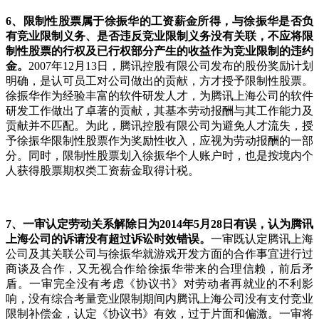
6
、限制性股票属于徐振华的工资薪金所得，与徐振华是否负
有竞业限制义务、是否违反竞业限制义务没有关联，不应将限
制性股票的行权及已行权部分产生的收益作为竞业限制的违约
金。
2007年12月13日，腾讯控股有限公司发布的股份奖励计划
明确，是认可员工对公司做出的贡献，方才授予限制性股票。
徐振华作为经验丰富的软件研发人才，为腾讯上海公司的软件
研发工作做出了卓著的贡献，其基本劳动报酬与其工作能力及
贡献并不匹配。为此，腾讯控股有限公司为避免人才流失，授
予徐振华限制性股票作为奖励性收入，应视为劳动报酬的一部
分。同时，限制性股票划入徐振华个人账户时，也是按境内个
人获得股票期权类工资薪金取得计税。
7
、一审认定劳动关系解除日为
2014
年
5
月
28
日有误，认为腾讯
上海公司的诉请没有超过诉讼时效错误。
一审既认定腾讯上海
公司及其关联公司与徐振华就游戏开发方面的合作事宜进行过
商谈及合作，又无视合作给徐振华带来的合理信赖，前后矛
盾。一审完全没有考虑《协议书》对劳动者再就业的不利影
响，没有综合考量竞业限制期间内腾讯上海公司没有支付竞业
限制补偿金，认定《协议书》有效，过于片面和偏激。一审将