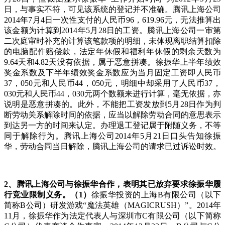
日，与事实不符，可见该系统的登记并不准确。腾讯上海公司
2014年7月4日一次性支付的人民币96，619.96元，无法推算出
该金额为计算到2014年5月28日的工资。腾讯上海公司一审第
二次庭审时补充的计算该笔款项的明细，未体现离职结算扣除
的电脑配件赔偿款，法定年休假和福利年休假的剩余天数为
9.64天和4.82天没有依据，属于恶意拼凑。徐振华上半年绩效
奖金系数及下半年绩效奖金系数应为当月固定工资即人民币
37，050元和人民币44，050元，明细中却采用了人民币37，
030元和人民币44，030元两个数额来进行计算，毫无依据，亦
说明是恶意拼凑的。此外，不能把工资发放到5月28日作为判
断劳动关系解除时间的依据，应当以解除劳动合同的意思表示
到达另一方的时间来认定。办理退工登记属于附随义务，不等
同于解除行为。腾讯上海公司2014年5月21日口头告知徐振
华，劳动合同当日解除，腾讯上海公司的请求已过诉讼时效。
2
、腾讯上海公司与徐振华合作，表明其已放弃要求徐振华履
行竞业限制义务。（
1
）
徐振华投资的上海B有限公司（以下
简称B公司）研发游戏“魔法英雄（MAGICRUSH）”。2014年
11月，徐振华作为法定代表人与深圳市C有限公司（以下简称