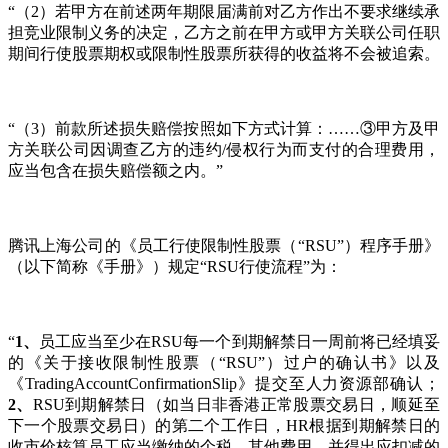
“（2）若甲方在前述两年期限届满前对乙方作出不要求继续承
担竞业限制义务的决定，乙方之前在甲方或甲方关联公司任职
期间行使股票期权或限制性股票所获得的收益将不会被追索。
“（3）前款所述损失赔偿按照如下方式计算：……③甲方及甲
方关联公司因调查乙方的违约/侵权行为而支付的合理费用，
应当包含在损失赔偿额之内。”
腾讯上海公司的《员工行使限制性股票（“RSU”）程序手册》
（以下简称《手册》）规定“RSU行使流程”为：
“
1
、
员工应当至少在RSU每一个到期解禁日一周前将已经填妥
的《关于接收限制性股票（“RSU”）过户的确认书》以及
《TradingAccountConfirmationSlip》提交至人力资源部确认；
2
、
RSU到期解禁日（如当日非香港正常股票交易日，顺延至
下一个股票交易日）的第二个工作日，HR根据到期解禁日的
收市价核算员工应当缴纳的个税、其他费用，并得出应扣减的