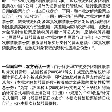
即：上市公司实施限制性股票计划时，应以被激励对象限制性
股票在中国A公司（境外为证券登记托管机构）进行股票登记
日期的股票市价（指当日收盘价，下同）和本批次解禁股票当
日市价（指当日收盘价，下同）的平均价格乘以本批次解禁股
票份数，减去被激励对象本批次解禁股份数所对应的为获得限
制性股票实际支付资金数额，其差额为应纳税所得额。被激励
对象限制性股票应纳税所得额计算公式为：应纳税所得额
=（股票登记日股票市价+本批次解禁股票当日市价）÷2×本批
次解禁股票份数-被激励对象实际支付的资金总额×（本批次解
禁股票份数÷被激励对象获取的限制性股票总份数）”。
一审庭审中，双方确认一致：
由于徐振华在被授予限制性股票
时未支付费用，故国税函[2009]461号文中规定的应纳税所得
额计算公式中的被减数为零，即“被激励对象实际支付的资金
总额×（本批次解禁股票份数÷被激励对象获取的限制性股票
总份数）”为零，故国税函[2009]461号文规定的应纳税所得额
的计算公式与腾讯上海公司《手册》中规定的“RSU收益”计算
公式相同，即（股票登记日收市价+本批次解禁股票解禁日收
市价）÷2×本批次解禁股票份数。