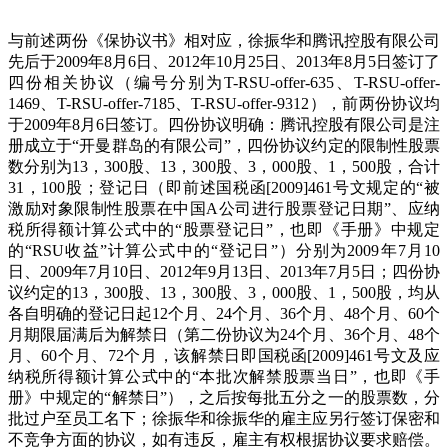
与前述两份《保协议书》相对应，徐振华和腾讯控股有限公司
先后于2009年8月6日、2012年10月25日、2013年8月5日签订了
四份相关协议（编号分别为T-RSU-offer-635、T-RSU-offer-
1469、T-RSU-offer-7185、T-RSU-offer-9312），前两份协议均
于2009年8月6日签订。四份协议明确：腾讯控股有限公司是注
册成立于“开曼群岛的有限公司”，四份协议约定的限制性股票
数分别为13，300股、13，300股、3，000股、1，500股，合计
31，100股；登记日（即前述国税函[2009]461号文规定的“被
激励对象限制性股票在中国A公司进行股票登记日期”、应纳
税所得额计算公式中的“股票登记日”，也即《手册》中规定
的“RSU收益”计算公式中的“登记日”）分别为2009年7月10
日、2009年7月10日、2012年9月13日、2013年7月5日；四份协
议约定的13，300股、13，300股、3，000股、1，500股，均从
各自明确的登记日起12个月、24个月、36个月、48个月、60个
月期限届满后为解禁日（第二份协议为24个月、36个月、48个
月、60个月、72个月，该解禁日即国税函[2009]461号文及应
纳税所得额计算公式中的“本批次解禁股票当日”，也即《手
册》中规定的“解禁日”），之后按每批五分之一的股票数，分
批过户至员工名下；徐振华和徐振华的雇主应另行签订保密和
不竞争方面的协议，如有违反，雇主有权根据协议要求赔偿。