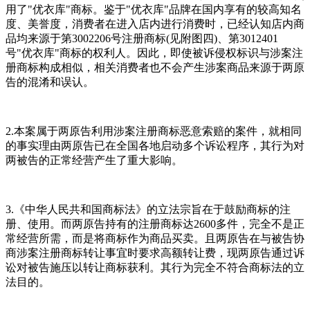
用了"优衣库"商标。鉴于"优衣库"品牌在国内享有的较高知名
度、美誉度，消费者在进入店内进行消费时，已经认知店内商
品均来源于第3002206号注册商标(见附图四)、第3012401
号"优衣库"商标的权利人。因此，即使被诉侵权标识与涉案注
册商标构成相似，相关消费者也不会产生涉案商品来源于两原
告的混淆和误认。
2.本案属于两原告利用涉案注册商标恶意索赔的案件，就相同
的事实理由两原告已在全国各地启动多个诉讼程序，其行为对
两被告的正常经营产生了重大影响。
3.《中华人民共和国商标法》的立法宗旨在于鼓励商标的注
册、使用。而两原告持有的注册商标达2600多件，完全不是正
常经营所需，而是将商标作为商品买卖。且两原告在与被告协
商涉案注册商标转让事宜时要求高额转让费，现两原告通过诉
讼对被告施压以转让商标获利。其行为完全不符合商标法的立
法目的。