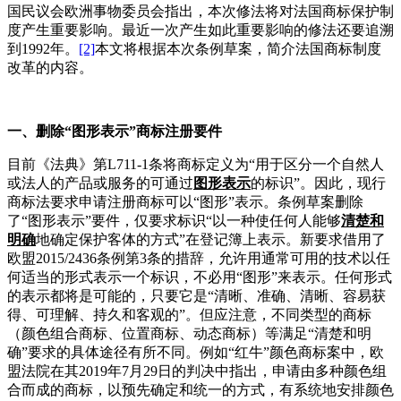
国民议会欧洲事物委员会指出，本次修法将对法国商标保护制
度产生重要影响。最近一次产生如此重要影响的修法还要追溯
到
1992
年。
[2]
本文将根据本次条例草案，简介法国商标制度
改革的内容。
一、删除
“
图形表示
”
商标注册要件
目前《法典》第
L711-1
条将商标定义为
“
用于区分一个自然人
或法人的产品或服务的可通过
图形表示
的标识
”
。因此，现行
商标法要求申请注册商标可以
“
图形
”
表示。条例草案删除
了
“
图形表示
”
要件，仅要求标识
“
以一种使任何人能够
清楚和
明确
地确定保护客体的方式
”
在登记簿上表示。新要求借用了
欧盟
2015/2436
条例第
3
条的措辞，允许用通常可用的技术以任
何适当的形式表示一个标识，不必用
“
图形
”
来表示。任何形式
的表示都将是可能的，只要它是
“
清晰、准确、清晰、容易获
得、可理解、持久和客观的
”
。但应注意，不同类型的商标
（颜色组合商标、位置商标、动态商标）等满足
“
清楚和明
确
”
要求的具体途径有所不同。例如“红牛”颜色商标案中，欧
盟法院在其
2019
年
7
月
29
日的判决中指出，申请由多种颜色组
合而成的商标，以预先确定和统一的方式，有系统地安排颜色