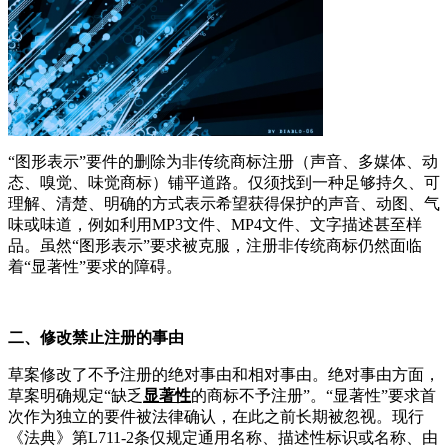
“
图形表示
”
要件的删除为非传统商标注册（声音、多媒体、动
态、嗅觉、味觉商标）铺平道路。仅须找到一种足够持久、可
理解、清楚、明确的方式表示希望获得保护的声音、动图、气
味或味道，例如利用
MP3
文件、
MP4
文件、文字描述甚至样
品。虽然
“
图形表示
”
要求被克服，注册非传统商标仍然面临
着
“
显著性
”
要求的障碍。
二、修改禁止注册的事由
草案修改了不予注册的绝对事由和相对事由。绝对事由方面，
草案明确规定
“
缺乏
显著性
的商标不予注册
”
。
“
显著性
”
要求首
次作为独立的要件被法律确认，在此之前长期被忽视。现行
《法典》第
L711-2
条仅规定通用名称、描述性标识或名称、由