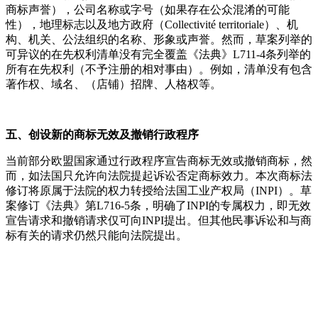
商标声誉），公司名称或字号（如果存在公众混淆的可能
性），地理标志以及地方政府（
Collectivité territoriale
）、机
构、机关、公法组织的名称、形象或声誉。然而，草案列举的
可异议的在先权利清单没有完全覆盖《法典》
L711-4
条列举的
所有在先权利（不予注册的相对事由）。例如，清单没有包含
著作权、域名、（店铺）招牌、人格权等。
五、创设新的商标无效及撤销行政程序
当前部分欧盟国家通过行政程序宣告商标无效或撤销商标，然
而，如法国只允许向法院提起诉讼否定商标效力。本次商标法
修订将原属于法院的权力转授给法国工业产权局（
INPI
）。草
案修订《法典》第
L716-5
条，明确了
INPI
的专属权力，即无效
宣告请求和撤销请求仅可向
INPI
提出。但其他民事诉讼和与商
标有关的请求仍然只能向法院提出。