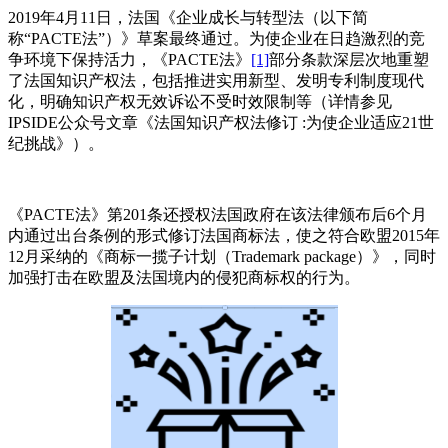
2
019
年
4
月
11
日，法国
《企业
成长与转型法（以下简
称
“PACTE
法
”
）
》草案
最终通过。为使企业在日趋激烈的竞
争环境下保持活力，《
PACTE
法》
[1]
部分条款深层次地重塑
了法国知识产权法，包括推进实用新型、发明专利制度现代
化，明确知识产权无效诉讼不受时效限制等（详情参见
IPSIDE
公众号文章《法国知识产权法修订
:
为使企业适应
21
世
纪挑战》）。
《
PACTE
法》第
201
条还授权法国政府在该法律颁布后
6
个月
内通过出台条例的形式修订法国商标法，使之符合欧盟
2015
年
12
月采纳的《商标一揽子计划（
Trademark package
）》，同时
加强打击在欧盟及法国境内的侵犯商标权的行为。