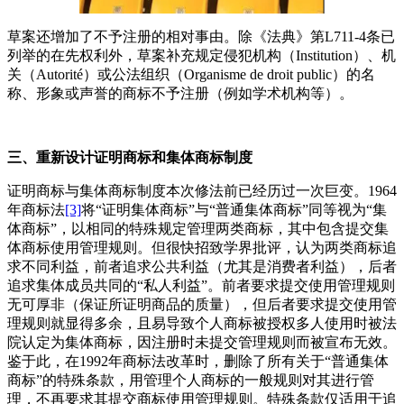
草案还增加了不予注册的相对事由。除《法典》第
L711-4
条已
列举的在先权利外，草案补充规定侵犯机构（
Institution
）、机
关（
Autorité
）或公法组织（
Organisme de droit public
）的名
称、形象或声誉的商标不予注册（例如学术机构等）。
三、重新设计证明商标和集体商标制度
证明商标与集体商标制度本次修法前已经历过一次巨变。
1964
年商标法
[3]
将
“
证明集体商标
”
与
“
普通集体商标
”
同等视为
“
集
体商标
”
，以相同的特殊规定管理两类商标，其中包含提交集
体商标使用管理规则。但很快招致学界批评，认为两类商标追
求不同利益，前者追求公共利益（尤其是消费者利益），后者
追求集体成员共同的
“
私人利益
”
。前者要求提交使用管理规则
无可厚非（保证所证明商品的质量），但后者要求提交使用管
理规则就显得多余，且易导致个人商标被授权多人使用时被法
院认定为集体商标，因注册时未提交管理规则而被宣布无效。
鉴于此，在
1992
年商标法改革时，删除了所有关于
“
普通集体
商标
”
的特殊条款，用管理个人商标的一般规则对其进行管
理，不再要求其提交商标使用管理规则。特殊条款仅适用于追