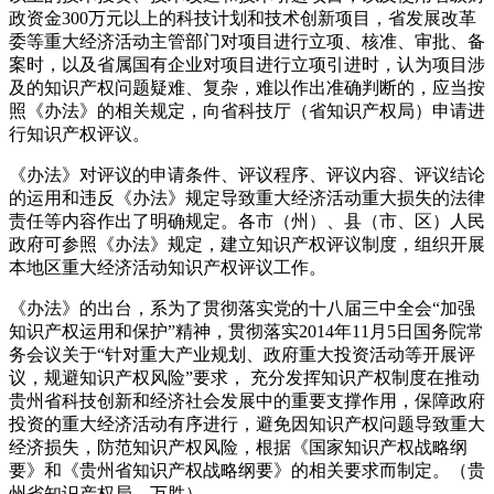
政资金300万元以上的科技计划和技术创新项目，省发展改革
委等重大经济活动主管部门对项目进行立项、核准、审批、备
案时，以及省属国有企业对项目进行立项引进时，认为项目涉
及的知识产权问题疑难、复杂，难以作出准确判断的，应当按
照《办法》的相关规定，向省科技厅（省知识产权局）申请进
行知识产权评议。
《办法》对评议的申请条件、评议程序、评议内容、评议结论
的运用和违反《办法》规定导致重大经济活动重大损失的法律
责任等内容作出了明确规定。各市（州）、县（市、区）人民
政府可参照《办法》规定，建立知识产权评议制度，组织开展
本地区重大经济活动知识产权评议工作。
《办法》的出台，系为了贯彻落实党的十八届三中全会“加强
知识产权运用和保护”精神，贯彻落实2014年11月5日国务院常
务会议关于“针对重大产业规划、政府重大投资活动等开展评
议，规避知识产权风险”要求， 充分发挥知识产权制度在推动
贵州省科技创新和经济社会发展中的重要支撑作用，保障政府
投资的重大经济活动有序进行，避免因知识产权问题导致重大
经济损失，防范知识产权风险，根据《国家知识产权战略纲
要》和《贵州省知识产权战略纲要》的相关要求而制定。（贵
州省知识产权局 万胜）