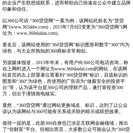
的企业产生联想或联系，进而帮助自己快速在公众中建立品牌
印象和信任。
以360公司诉 “360贷贷网”一案为例，该网站此前名为“贷贷
网”(www.365ddw.com)，2015年7月8日变更为“360贷贷网”(网
址为：www.360daidai.com)。
更名后，该网站使用的“360贷贷网”标识图形和数字“360”均为
绿色，与大众所熟知的360商标非常相似。
另据媒体报道，2015年年末，有用户向360公司电话咨询，称
在上网时进入一个网址为www.360daidai.com的网站，在该网
站首页的左上部显著位置看到“360贷贷网”标识，且该标识的
图形和“360”为绿色，所使用的广告语为“做最安全的投资平
台”等，认为该平台是360公司的理财产品，遂打算投资500
万，但出于谨慎致电核实。
显然，“360贷贷网”通过网站更换域名、标识，达到了让公众
误认为该网站与360可能有关系或关联的暗示或联想效果。
值得一提的是，此前360自身也已涉足互联网金融领域，推出
了“你财富”平台。但相比而言，大多数公众可能会认为“360贷