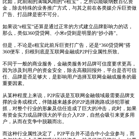
比如，此前闹的满城风雨的“e租宝”，之所以能吸纳数百亿资
金，除去特殊的业务推广方式，与其之前在各类媒介斥巨资做
广告、打品牌是密不可分。
如果说“e租宝”还算是通过正常的方式建立品牌影响力的话，
那么，类似360贷贷网、小米e贷则是明显的“抄小路”。
但是，不论是e租宝此前斥巨资打广告，还是“360贷贷网”搭
360便车，归根到底是互联网金融或P2P行业属性所致。
不同于一般的商业服务，金融类服务对品牌可信度要求更高，
因为涉及到用户的资金安全，除去高额回报外，平台是否可信
任、品牌是否足够大，是影响用户选择互联网金融或服务的最
重要因素。
从某种程度上来说，P2P应该是互联网金融领域最需要品牌支
撑的业务或模式，伴随越来越多的P2P选择跑路或涉犯罪被
抓，对整个行业的形象及信任造成了巨大的冲击，此时，如果
有资金实力或品牌强大的平台介入P2P，自然会吸引来更多用
户，从而在竞争中脱颖而出。
而这种行业属性决定了，P2P平台并不适合中小企业参与，而