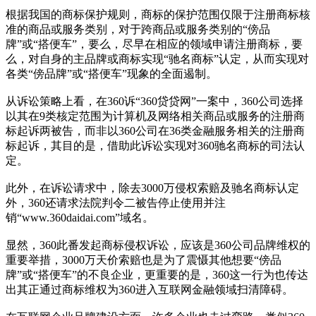
根据我国的商标保护规则，商标的保护范围仅限于注册商标核
准的商品或服务类别，对于跨商品或服务类别的“傍品
牌”或“搭便车”，要么，尽早在相应的领域申请注册商标，要
么，对自身的主品牌或商标实现“驰名商标”认定，从而实现对
各类“傍品牌”或“搭便车”现象的全面遏制。
从诉讼策略上看，在360诉“360贷贷网”一案中，360公司选择
以其在9类核定范围为计算机及网络相关商品或服务的注册商
标起诉两被告，而非以360公司在36类金融服务相关的注册商
标起诉，其目的是，借助此诉讼实现对360驰名商标的司法认
定。
此外，在诉讼请求中，除去3000万侵权索赔及驰名商标认定
外，360还请求法院判令二被告停止使用并注
销“www.360daidai.com”域名。
显然，360此番发起商标侵权诉讼，应该是360公司品牌维权的
重要举措，3000万天价索赔也是为了震慑其他想要“傍品
牌”或“搭便车”的不良企业，更重要的是，360这一行为也传达
出其正通过商标维权为360进入互联网金融领域扫清障碍。