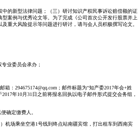
权中的新型法律问题；（三）研讨知识产权民事诉讼赔偿额的证
典型案例与优秀论文等。为了完成《公司首次公开发行股票并上
以及重大风险提示等问题进行研讨，请与会人员积极撰写论文。
权专业委员会承办；
邮箱：
294675174@qq.com
；邮件标题为“知产委
2017
年会
+
姓
于
2017
年
10
月
31
日之前将报名回执以电子邮件形式提交会务组，
以便确定缴费人。
1
）机场乘坐空港
1
号线到终点站南疆宾馆，打出租车到西南宾