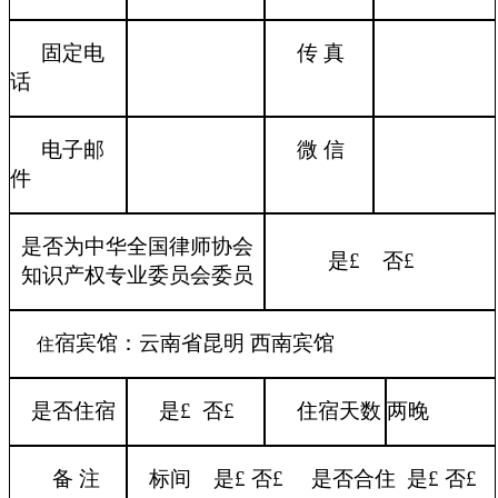
固定电
传 真
话
电子邮
微 信
件
是否为中华全国律师协会
是
£
否
£
知识产权专业委员会委员
宿宾馆：云南省昆明 西南宾馆
住
是否住宿
是
£
否
£
住宿天数
两晚
备 注
标间
是
£
否
£
是否合住
是
£
否
£