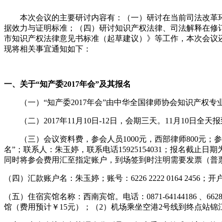
本次会议的主要研讨内容有：（一）研讨在当前司法改革
据效力与证明标准；（四）研讨知识产权法律、司法解释在修
市知识产权法律意见书标准（起草建议）》等工作，本次会议
现将相关事宜通知如下：
一、关于“知产委
2017
年会”及其报名
（一）“知产委
2017
年会”由中华全国律师协会知识产权专
（二）
2017
年
11
月
10
日
-12
日，会期三天。
11
月
10
日全天报
（三）会议资料费，参会人员
1000
元，西部律师
800
元；参
名”；联系人：朱玉婷，联系电话
15925154031
；报名截止日期
同时将参会费用汇至指定账户，到场签到时注明需要发票（普
（四）汇款账户名：朱玉婷；账号：
6226 2222 0164 2456
；开
（五）住宿宾馆名称：西南宾馆。电话：
0871-64144186
、
662
馆（费用预计￥
15
元）；（
2
）机场乘坐空港
2
号线到终点站锦