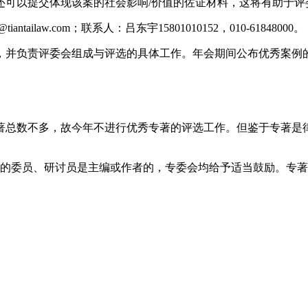
还可以提交体现该案的社会影响
/
价值的佐证材料，这将有助于评
@tiantailaw.com
；联系人：吕东宇
15801010152
，
010-61848000
。
，并负责评委会组成与评选的具体工作。年会期间公布优秀案例
著总数不多，故今年不进行优秀专著的评选工作。但鉴于专著是
的委员、研讨员是主编或作者的，专委会均给予适当鼓励。专著