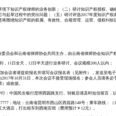
环境下知识产权律师的业务创新；（二）研讨知识产权授权、确
订与起草过程中的突出问题；（五）研讨评选
2017
年度知识产权
还将围绕知识产权的权属、有效性、合规管理、运营、侵权纠纷
业委员会和云南省律师协会共同主办，由云南省律师协会知识产
到，
11
日全天，
12
日半天进行业务研讨。会议规模
200
人以内；
加会议者请提前报名并填写会议报名表（见附件），发送至电子
为
2017
年
10
月
31
日，本次会议不接受现场报名；参会人员请务必
票）或收据。
户行：中国民生银行昆明西园路支行。转账后请及时短信留言，
87777
；地址：云南省昆明市西山区西昌路
148
号；乘车路线：（
江大酒店，打出租车到西南宾馆（费用预计￥
12
元）。