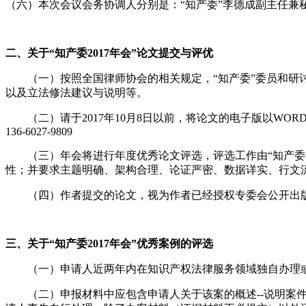
（六）本次会议会务协调人分别是：“知产委”李德成副主任兼
二、关于“知产委
2017
年会”论文提交与评优
（一）按照全国律师协会的相关规定，“知产委”委员和
以及立法修法建议与说明等。
（二）请于
2017
年
10
月
8
日以前，将论文的电子版以
WOR
136-6027-9809
（三）年会将进行年度优秀论文评选，评选工作由“知产
性；并要求主题明确、架构合理、论证严密、数据详实、行文
（四）作者提交的论文，视为作者已经授权专委会公开出
三、关于“知产委
2017
年会”优秀案例的评选
（一）申请人近两年内在知识产权法律服务领域独自办理
（二）申报材料中应包含申请人关于该案的概述
--
说明案