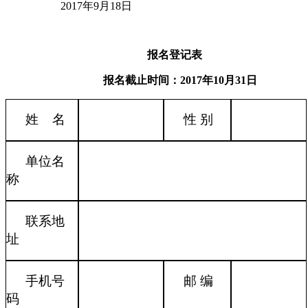
2017年
9
月
18
日
报名登记表
报名截止时间：
2017
年
10
月
31
日
姓
名
性 别
单位名
称
联系地
址
手机号
邮 编
码