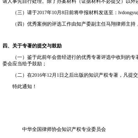
请人事先自行处理。除了办案材料（证据材料不必提交）以外
（三）请于
2017
年
10
月
8
日前将申报材料发送至：
lvdongyu
（四）优秀案例的评选工作由知产委副主任马翔律师主持
四、关于专著的提交与鼓励
（一）鉴于此前年会曾经进行的优秀专著评选中收到的专
委会应当给予鼓励；
（二）在
2016
年
12
月
1
日之后出版的知识产权专著，凡提交
特此通知！
中华全国律师协会知识产权专业委员会