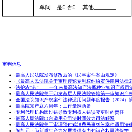
单间
是
£
否
£
其他
审判信息
·
最高人民法院发布修改后的《民事案件案由规定》
·
《最高人民法院关于审理侵犯专利权纠纷案件应用法律
·
法护农“芯” ——一年来最高法知产法庭种业知识产权司
·
​最高人民法院关于印发基层人民法院管辖第一审知识产
·
全国法院知识产权案件法律适用问题年度报告（2024）
·
最高院知产庭六周年：工作量翻两番
·
专利代理机构因过错导致专利权人错误变更时的责任
·
最高人民法院出台适用公司法时间效力司法解释
·
最高人民法院关于审理预付式消费民事纠纷案件适用法
·
陶凯元：为新质生产力发展提供有力知识产权司法保护