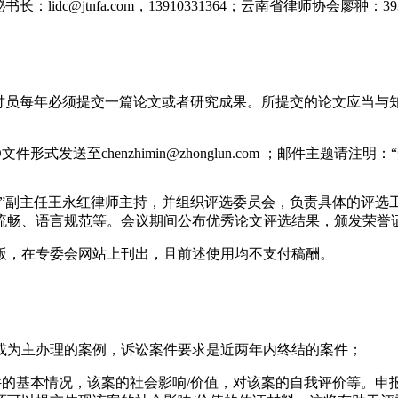
秘书长：
lidc@jtnfa.com
，
13910331364
；云南省律师协会廖翀：
39
研讨员每年必须提交一篇论文或者研究成果。所提交的论文应当与
D
文件形式发送至
chenzhimin@zhonglun.com
；邮件主题请注明：
委”副主任王永红律师主持，并组织评选委员会，负责具体的评选
流畅、语言规范等。会议期间公布优秀论文评选结果，颁发荣誉
版，在专委会网站上刊出，且前述使用均不支付稿酬。
或为主办理的案例，诉讼案件要求是近两年内终结的案件；
件的基本情况，该案的社会影响
/
价值，对该案的自我评价等。申