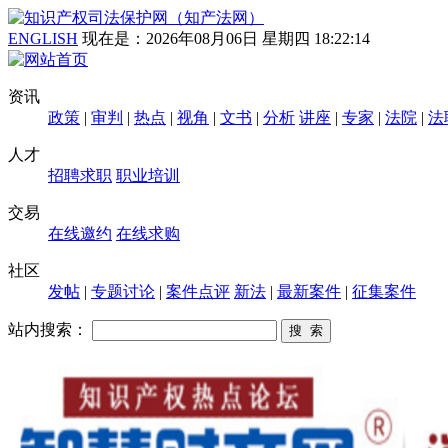
ENGLISH
现在是：
2026年08月06日 星期四 18:22:14
资讯
政策
|
审判
|
热点
|
视角
|
文书
|
分析
讲座
|
专家
|
法院
|
法
人才
招聘求职
职业培训
交易
在线邀约
在线求购
社区
发帖
|
专题讨论
|
案件点评
新法
|
最新案件
|
征集案件
站内搜索：