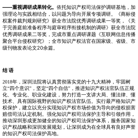
——重视调研成果转化。
依托知识产权司法保护调研基地，加
强理论与实践相结合，以问题为导向开展专项调研。《商标侵
权案件裁判规则研究》获全市法院优秀调研成果一等奖，《关
于完善庭前准备程序与庭审程序衔接机制的调研》获全市法院
优秀调研成果二等奖，完成市重点调研课题《互联网信息传播
聚合平台侵权研究》；全市知识产权法官在国家级、省级、市
级刊物发表论文20余篇。
结 语
2018年，深圳法院将认真贯彻落实党的十九大精神，牢固树
立“四个意识”，坚定“四个自信”，推进知识产权法官队伍正规
化、专业化、职业化建设，努力打造一支讲大局、懂法律、懂
技术、具有国际视野的知识产权法官队伍。实行最严格知识产
权保护，建立以充分实现知识产权市场价值为导向的侵权损害
赔偿司法认定机制。强化知识产权司法保护主导和引领作用，
推动深圳形成更加健全的知识产权司法保护体系，服务国家知
识产权战略和深圳发展规划，让深圳成为在全球具有良好声誉
的知识产权司法保护高地
。