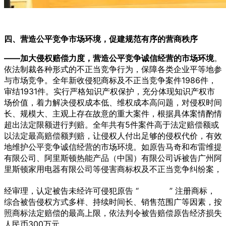
四、营造公平竞争市场环境，促建规范有序的营商秩序
——加大侵权赔偿力度，营造公平竞争诚信经营的市场环境
。
依法制裁各种形式的不正当竞争行为，保障各类企业平等地参
与市场竞争。全年新收侵犯商标及不正当竞争案件1986件，
审结1931件。实行严格知识产权保护，充分体现知识产权市
场价值，着力解决侵权成本低、维权成本高问题，对侵权时间
长、规模大、主观上存在故意的重大案件，根据具体案情酌情
超出法定限额进行判赔。全年共有5件案件高于法定赔偿额或
以法定最高赔偿额判赔，让侵权人付出足够的侵权代价，有效
地维护公平竞争诚信经营的市场环境。如原告马奇和布雷维提
有限公司、阿里斯顿热能产品（中国）有限公司诉被告广州阿
里斯顿家用电器有限公司等侵害商标权及不正当竞争纠纷案，
经审理，认定被告未经许可侵犯原告 “
” 注册商标，
综合被告侵权方式多样、持续时间长、销售范围广等因素，按
照商标法定赔偿的最高上限，依法判令被告赔偿原告经济损失
人民币300万元。