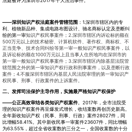
法庭被评为深圳市2017年十大法治事件。
——深圳知识产权法庭案件管辖范围
：1.深圳市辖区内的专
利、植物新品种、集成电路布图设计、驰名商标认定及垄断纠
纷的第一审
知识产权民事案件；2.深圳市辖区内诉讼标的额在
500万元以上的技术秘密、计算机软件、著作权、商标权、不
正当竞争、技术合同纠纷等第一审一般知识产权民事案件，以
及诉讼标的额在1000万元以上且当事人住所地均在深圳市的
第一审一般知识产权民事案件；3.深圳市辖区内除基层法院管
辖范围之外的第一审知识产权行政和刑事案件，以及垄断行政
案件；4.不服深圳市辖区内基层人民法院审理的第一审知识产
权民事、刑事、行政案件的上诉案件。
二、发挥司法保护主导作用，实施最严格知识产权保护
——公正高效审结各类知识产权案件
。2017年，全市法院受
理的知识产权案件再呈爆发式增长，收结案数再创历史新高。
全年新收知识产权（民事、刑事、行政）案件28027件，同
比增幅58.41%。其中新收民事一审案件23607件，同比增幅
为63.55%，超过全省收案数的三分之一，全国收案数的十分