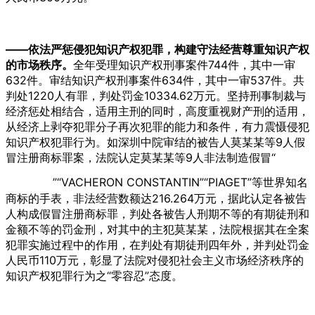
——依法严惩侵犯知识产权犯罪，构建守法经营尊重知识产权
的市场秩序。
全年受理知识产权刑事案件744件，其中一审
632件。审结知识产权刑事案件634件，其中一审537件。共
判处1220人有罪，判处罚金10334.62万元。坚持刑事制裁与
经济惩处相结合，适用主刑的同时，高度重视财产刑的适用，
从经济上剥夺犯罪分子再次犯罪的能力和条件，有力震慑侵犯
知识产权犯罪行为。如深圳中院审结的被告人莫某某等9人假
冒注册商标罪案，法院认定莫某某等9人非法制造假冒“
”“VACHERON CONSTANTIN”“PIAGET”等世界知名
商标的手表，非法经营数额达216.264万元，据此认定各被告
人构成假冒注册商标罪，判处各被告人刑期不等的有期徒刑和
金额不等的罚金刑，对其中的主犯莫某某，法院根据其在全案
犯罪实施过程中的作用，在判处有期徒刑四年外，并判处罚金
人民币110万元，彰显了法院对侵犯社会主义市场经济秩序的
知识产权犯罪行为之“零容忍”态度。