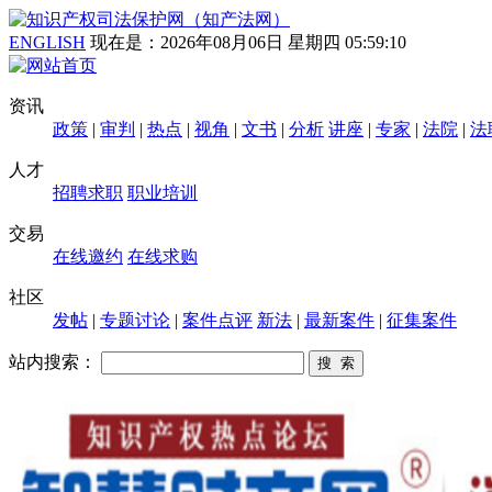
ENGLISH
现在是：
2026年08月06日 星期四 05:59:10
资讯
政策
|
审判
|
热点
|
视角
|
文书
|
分析
讲座
|
专家
|
法院
|
法
人才
招聘求职
职业培训
交易
在线邀约
在线求购
社区
发帖
|
专题讨论
|
案件点评
新法
|
最新案件
|
征集案件
站内搜索：