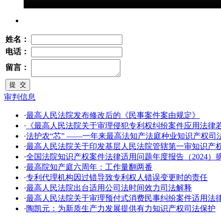
姓名：
电话：
留言：
审判信息
·
最高人民法院发布修改后的《民事案件案由规定》
·
《最高人民法院关于审理侵犯专利权纠纷案件应用法律
·
法护农“芯” ——一年来最高法知产法庭种业知识产权司
·
​最高人民法院关于印发基层人民法院管辖第一审知识产
·
全国法院知识产权案件法律适用问题年度报告（2024）
·
最高院知产庭六周年：工作量翻两番
·
专利代理机构因过错导致专利权人错误变更时的责任
·
最高人民法院出台适用公司法时间效力司法解释
·
最高人民法院关于审理预付式消费民事纠纷案件适用法
·
陶凯元：为新质生产力发展提供有力知识产权司法保护