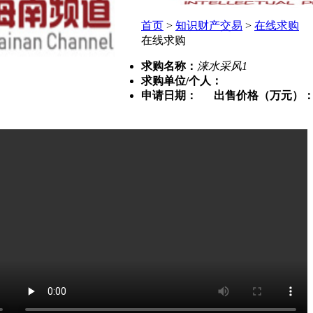
首页
>
知识财产交易
>
在线求购
在线求购
求购名称：
涞水采风1
求购单位/个人：
申请日期：
出售价格（万元）