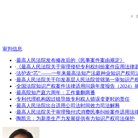
#
审判信息
·
最高人民法院发布修改后的《民事案件案由规定》
·
《最高人民法院关于审理侵犯专利权纠纷案件应用法律
·
法护农“芯” ——一年来最高法知产法庭种业知识产权司
·
​最高人民法院关于印发基层人民法院管辖第一审知识产
·
全国法院知识产权案件法律适用问题年度报告（2024）
·
最高院知产庭六周年：工作量翻两番
·
专利代理机构因过错导致专利权人错误变更时的责任
·
最高人民法院出台适用公司法时间效力司法解释
·
最高人民法院关于审理预付式消费民事纠纷案件适用法
·
陶凯元：为新质生产力发展提供有力知识产权司法保护