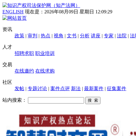
ENGLISH
现在是：
2026年08月09日 星期日 12:09:30
资讯
政策
|
审判
|
热点
|
视角
|
文书
|
分析
讲座
|
专家
|
法院
|
法
人才
招聘求职
职业培训
交易
在线邀约
在线求购
社区
发帖
|
专题讨论
|
案件点评
新法
|
最新案件
|
征集案件
站内搜索：