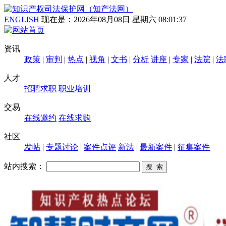
ENGLISH
现在是：
2026年08月08日 星期六 08:01:37
资讯
政策
|
审判
|
热点
|
视角
|
文书
|
分析
讲座
|
专家
|
法院
|
法
人才
招聘求职
职业培训
交易
在线邀约
在线求购
社区
发帖
|
专题讨论
|
案件点评
新法
|
最新案件
|
征集案件
站内搜索：