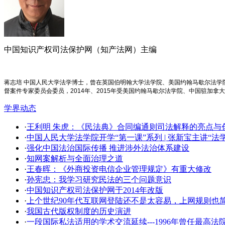
中国知识产权司法保护网（知产法网）主编
蒋志培 中国人民大学法学博士，曾在英国伯明翰大学法学院、美国约翰马歇尔法
督案件专家委员会委员，2014年、2015年受美国约翰马歇尔法学院、中国驻加拿
学界动态
·
王利明 朱虎：《民法典》合同编通则司法解释的亮点与创新
·
中国人民大学法学院开学​“第一课”系列 | 张新宝主讲“
·
强化中国法治国际传播 推进涉外法治体系建设
·
知网案解析与全面治理之道
·
王春晖：《外商投资电信企业管理规定》有重大修改
·
孙宪忠：我学习研究民法的三个问题意识
·
中国知识产权司法保护网于2014年改版
·
上个世纪90年代互联网登陆还不是太容易，上网规则也
·
我国古代版权制度的历史演进
·
一段国际私法适用的学术交流延续---1996年曾任最