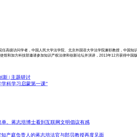
学院任高级访问学者，中国人民大学法学院、北京外国语大学法学院兼职教授，中国知
大使馆和加方科技部邀请参加知识产权法律和创新论坛并演讲，2013年12月获得中国
 | 主题研讨
法学学科学习启蒙第一课”
简单。蒋志培博士看到互联网文明倡议有感
高法院知产庭负责人的蒋志培法官与郎贝教授再度见面