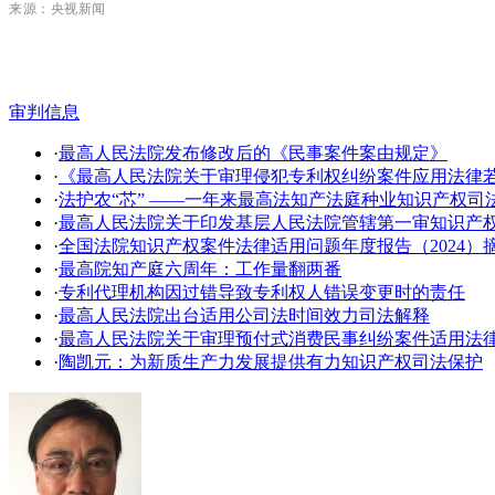
来源：
央视新闻
审判信息
·
最高人民法院发布修改后的《民事案件案由规定》
·
《最高人民法院关于审理侵犯专利权纠纷案件应用法律
·
法护农“芯” ——一年来最高法知产法庭种业知识产权司
·
​最高人民法院关于印发基层人民法院管辖第一审知识产
·
全国法院知识产权案件法律适用问题年度报告（2024）
·
最高院知产庭六周年：工作量翻两番
·
专利代理机构因过错导致专利权人错误变更时的责任
·
最高人民法院出台适用公司法时间效力司法解释
·
最高人民法院关于审理预付式消费民事纠纷案件适用法
·
陶凯元：为新质生产力发展提供有力知识产权司法保护