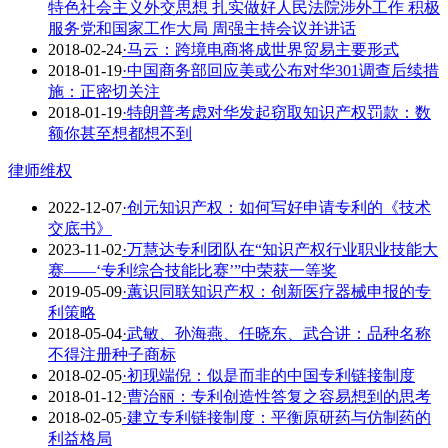
特色社会主义外交思想 扎实做好人民法院涉外工作 积极
服务党和国家工作大局 周强主持会议并讲话
2018-02-24
·马云：跨境电商将成世界贸易主要形式
2018-01-19
·中国商务部回应美或公布对华301调查后续措
施：正密切关注
2018-01-19
·特朗普考虑对华发起窃取知识产权罚款：数
额你甚至想都想不到
律师维权
2022-12-07
·创元知识产权：如何写好申请专利的《技术
交底书》
2023-11-02
·万慧达专利团队在“知识产权行业职业技能大
赛——‘专利综合技能比赛’”中荣获一等奖
2019-05-09
·蕙识同联知识产权：创新医疗器械申报的专
利策略
2018-05-04
·武敏、孙海燕、任晓东、武合讲：品种名称
不得注册种子商标
2018-02-05
·初现端倪：似是而非的中国专利链接制度
2018-01-12
·曹治丽：专利创造性答复之容易想到的思考
2018-02-05
·建立专利链接制度：平衡原研药与仿制药的
利益格局