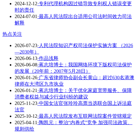
2024-12-12
·专利代理机构因过错导致专利权人错误变更
时的责任
2024-07-01
·最高人民法院出台适用公司法时间效力司法
解释
热点关注
2026-07-23
·人民法院知识产权司法保护实施方案 （2026
—2030年）
2026-06-13
·作品浅释
2026-06-08
·蒋志培博士：我国网络环境下版权司法保护
的发展（20年前：2007年5月28日）
2026-01-26
·广东省律师协会副会长黄山：超过630名港澳
律师在大湾区九市执业
2026-01-21
·蒋志培博士：关于优化家庭宽带服务、保障
消费者权益与减少行业纠纷的建议
2025-11-23
·中国女法官张玲玲高票当选联合国上诉法庭
法官
2025-10-12
·​最高人民法院发布互联网法院案件管辖规定
2025-04-11
·​陶凯元：整治“内卷式”竞争 加强司法政策、
规则供给