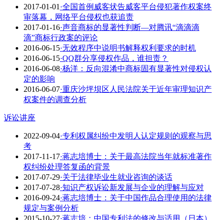
2017-01-01
·全国首例威客状告威客平台侵犯著作权案终
审落幕，网络平台侵权也获追责
2017-01-16
·声音商标的显著性判断—对腾讯“滴滴滴
滴”商标行政案的评论
2016-06-15
·无效程序中说明书解释权利要求的时机
2016-06-15
·QQ群分享侵权作品，谁担责？
2016-06-08
·杨洋：反向混淆中商标固有显著性对侵权认
定的影响
2016-06-07
·重庆沙坪坝区人民法院关于近年审理知识产
权案件的调查分析
诉讼讲座
2022-09-04
·专利权属纠纷中发明人认定规则的观察与思
考
2017-11-17
·蒋志培博士：关于最高法院当年就标准著作
权纠纷处理答复函的背景
2017-07-29
·关于法律毕业生就业咨询的谈话
2017-07-28
·知识产权诉讼新发展与企业的理解与应对
2016-09-24
·蒋志培博士：关于中国作品合理使用的法律
规定与案例分析
2015-10-27
·蒋志培：中国专利法的修改与适用（日本）