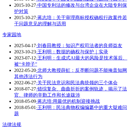
2015-10-27
·中国专利法的修改与台湾企业在大陆专利保
护对策
2015-10-27
·蒋志培：关于审理商标授权确权行政案件若
干问题意见的理解与适用
专家园地
2025-04-17
·刘春田教授：知识产权司法者的良师益友
2023-10-23
·​王利明：数据的确权与保护｜实录
2023-07-12
·王利明：生成式AI最大的风险是技术落后、
被“卡脖子”
2022-05-20
·北师大教授薛虹：反垄断问题不能掩盖知网
其他违法行为
2022-06-27
·关于民法意识和民法典统领的三个体会
2018-07-27
·错综复杂、曲曲折折的案例轨迹，揭示了法
官、律师的辛勤工作和长途跋涉
2018-05-09
·蒋志培:用最优的机制迎接挑战
2018-05-01
·王利明：民法典物权编编纂中的重大疑难问
题
法律法规