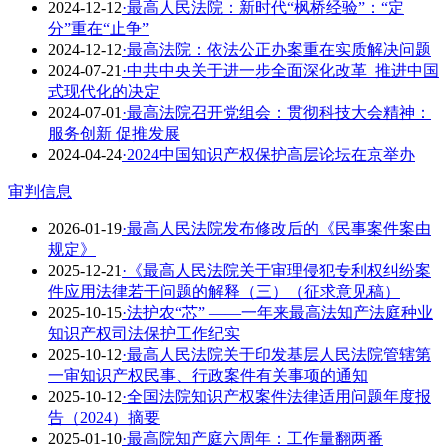
2024-12-12
·最高人民法院：新时代“枫桥经验”：“定
分”重在“止争”
2024-12-12
·最高法院：依法公正办案重在实质解决问题
2024-07-21
·中共中央关于进一步全面深化改革 推进中国
式现代化的决定
2024-07-01
·最高法院召开党组会：贯彻科技大会精神：
服务创新 促推发展
2024-04-24
·2024中国知识产权保护高层论坛在京举办
审判信息
2026-01-19
·最高人民法院发布修改后的《民事案件案由
规定》
2025-12-21
·《最高人民法院关于审理侵犯专利权纠纷案
件应用法律若干问题的解释（三）（征求意见稿）
2025-10-15
·法护农“芯” ——一年来最高法知产法庭种业
知识产权司法保护工作纪实
2025-10-12
·​最高人民法院关于印发基层人民法院管辖第
一审知识产权民事、行政案件有关事项的通知
2025-10-12
·全国法院知识产权案件法律适用问题年度报
告（2024）摘要
2025-01-10
·最高院知产庭六周年：工作量翻两番