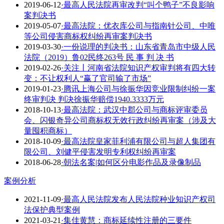
2019-06-12
·最高人民法院再审改判“叫个鸭子”不良影响
案判决书
2019-05-07
·最高法院：优衣库公司与指南针公司、中唯
等公司侵害商标权纠纷再审案判决书
2019-03-30
·一份说理的判决书：山东省青岛市中级人民
法院（2019）鲁02民终263号 民 事 判 决 书
2019-02-26
·关注丨河南省法院知识产权审判将有四大转
变：不让权利人“赢了官司输了市场”
2019-01-23
·腾讯上海公司与徐振华因竞业限制纠纷一案
终审判决 判决徐振华赔偿1940.3333万元
2018-10-13
·最高法院：武汉中郡公司与商标评审委员
会、闪银奇异公司商标权无效行政纠纷再审案（涉及大
量囤积商标）
2018-10-09
·最高法院皇家菲利浦有限公司与超人集团有
限公司、刘健平侵害发明专利权纠纷再审案
2018-06-28
·朝法名案|如何区分电影作品及录像制品
案例分析
2021-11-09
·最高人民法院发布人民法院种业知识产权司
法保护典型案例
2021-03-21
·集佳黄慧：商标延续性注册的三要件