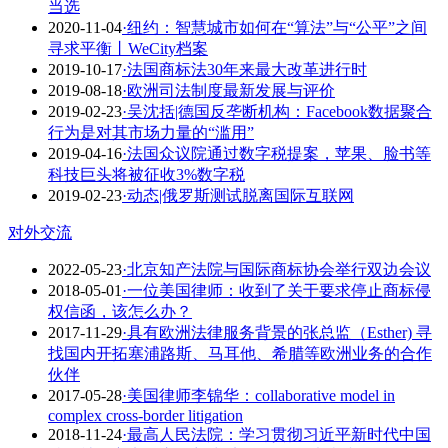
当选
2020-11-04
·纽约：智慧城市如何在“算法”与“公平”之间
寻求平衡丨WeCity档案
2019-10-17
·法国商标法30年来最大改革进行时
2019-08-18
·欧洲司法制度最新发展与评价
2019-02-23
·吴沈括|德国反垄断机构：Facebook数据聚合
行为是对其市场力量的“滥用”
2019-04-16
·法国众议院通过数字税提案，苹果、脸书等
科技巨头将被征收3%数字税
2019-02-23
·动态|俄罗斯测试脱离国际互联网
对外交流
2022-05-23
·​北京知产法院与国际商标协会举行双边会议
2018-05-01
·一位美国律师：收到了关于要求停止商标侵
权信函，该怎么办？
2017-11-29
·具有欧洲法律服务背景的张总监（Esther) 寻
找国内开拓塞浦路斯、马耳他、希腊等欧洲业务的合作
伙伴
2017-05-28
·美国律师李锦华：collaborative model in
complex cross-border litigation
2018-11-24
·最高人民法院：学习贯彻习近平新时代中国