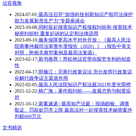
法官视角
2024-07-01
·最高法召开“加强科技创新知识产权司法保护
助力发展新质生产力”专题座谈会
2023-10-08
·同时提起侵害知识产权侵权纠纷和 侵害技术
秘密纠纷时 重复起诉的认定和法律适用
2023-09-10
·服务保障更高水平对外开放：《最高人民法
院商事仲裁司法审查年度报告（2020）》（报告中英文
对照，附相关典型案例及最高法复函）
2023-02-17
·​新书推荐！芮松艳法官带你探究专利的创造
性
2022-04-17
·郭修江：完善行政复议法 充分发挥行政复议
化解行政争议主渠道作用
2022-02-05
·最高人民法院知识产权法庭2021年度光荣榜
2021-12-22
·林广海：著作权纠纷——发展态势与制度应
对
2021-10-12
·新案速递 | 最高知产法庭：现场勘验、调查
取证、罚款处罚齐上阵 最高法对一起侵害技术秘密案件
判赔600万元
文书精选