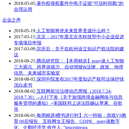
2018-05-05
·著作权侵权案件中电子证据“可信时间戳”的
合理运用
企业之声
2018-05-19
·人工智能将使未来世界变成什么样？
2017-03-15
·北京：2017年度北京市科技型中小企业促进
专项项目申报
2017-03-09
·宗庆后：关于在杭州设立知识产权法院的建
议
2018-09-25
·腾讯研究院：【本周精选】pony谈人工智能
三大观点、跨界游戏力、自动驾驶&法律、政策、地理
信息、未来城市实验室
2018-08-02
·深圳中院发布2017年度知识产权司法保护状
况白皮书
2018-08-02
·互联网前沿法律动态周报（2018.7.24-
2018.7.30）--人行下发《关于加强跨境金融网络与信息
服务管理的通知》+美国联邦上诉法院确认苹果、谷歌
等
2018-06-01
·每周精选|赠书进行时】六一特辑：游戏VS教
育;00后报告、互联网女王报告、GDPR、pony谈数字
化、企鹅经济学 收件人: "tencentresea