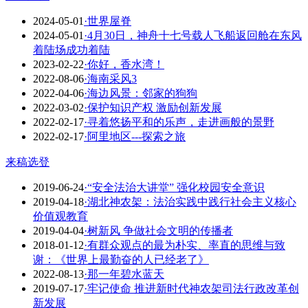
2024-05-01
·世界屋脊
2024-05-01
·4月30日，神舟十七号载人飞船返回舱在东风
着陆场成功着陆
2023-02-22
·你好，香水湾！
2022-08-06
·海南采风3
2022-04-06
·海边风景：邻家的狗狗
2022-03-02
·保护知识产权 激励创新发展
2022-02-17
·寻着悠扬平和的乐声，走进画般的景野
2022-02-17
·阿里地区---探索之旅
来稿选登
2019-06-24
·“安全法治大讲堂” 强化校园安全意识
2019-04-18
·湖北神农架：法治实践中践行社会主义核心
价值观教育
2019-04-04
·树新风 争做社会文明的传播者
2018-01-12
·有群众观点的最为朴实、率直的思维与致
谢：《世界上最勤奋的人已经老了》
2022-08-13
·那一年碧水蓝天
2019-07-17
·牢记使命 推进新时代神农架司法行政改革创
新发展