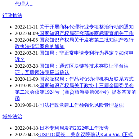
代理人...
行政执法
2022-11-11
·关于开展商标代理行业专项整治行动的通知
2022-04-09
·国家知识产权局研究部署商标审查相关工作
2022-04-05
·国家知识产权局关于发布第二批知识产权行
政执法指导案例的通知
2022-03-31
·国知局：非正常申请专利行为界定？如何申
诉？
2022-03-28
·国知局：通过区块链等技术存取证平台认
证，互联网法院应当确认
2020-11-09
·国家版权局：作品登记办理机构及联系方式
2019-09-18
·国家知识产权局关于政协十三届全国委员会
第二次会议第1924号（商贸旅游类第064号）提案答复的
函
2019-09-11
·司法行政党建工作须强化风险管理意识
域外法治
2022-04-18
·​日本专利局发布2022年工作报告
2022-04-18
·USPTO局长：美参议院确认Kathi Vidal正式